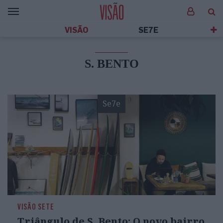
VISÃO
SE7E
S. BENTO
Se7e
VISÃO SETE
Triângulo de S. Bento: O novo bairro