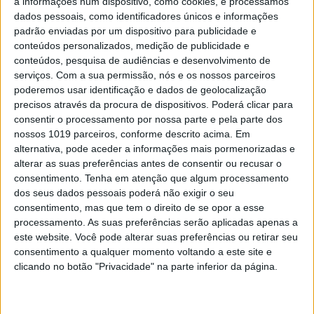
a informações num dispositivo, como cookies, e processamos
das ruas de Mouzinho da Silveira e de S. João,
indo o rio desaguar nas águas do Douro mesmo
dados pessoais, como identificadores únicos e informações
defronte da praça da Ribeira
padrão enviadas por um dispositivo para publicidade e
conteúdos personalizados, medição de publicidade e
conteúdos, pesquisa de audiências e desenvolvimento de
serviços.
Com a sua permissão, nós e os nossos parceiros
poderemos usar identificação e dados de geolocalização
precisos através da procura de dispositivos. Poderá clicar para
consentir o processamento por nossa parte e pela parte dos
nossos 1019 parceiros, conforme descrito acima. Em
alternativa, pode aceder a informações mais pormenorizadas e
alterar as suas preferências antes de consentir ou recusar o
consentimento.
Tenha em atenção que algum processamento
dos seus dados pessoais poderá não exigir o seu
consentimento, mas que tem o direito de se opor a esse
processamento. As suas preferências serão aplicadas apenas a
HISTÓRIAS PORTUENSES
este website. Você pode alterar suas preferências ou retirar seu
Os abadessados
consentimento a qualquer momento voltando a este site e
clicando no botão "Privacidade" na parte inferior da página.
No sítio onde está agora a centenária Estação de
São Bento, no Porto, existiu, em tempos muito
antigos, o faval do bispo