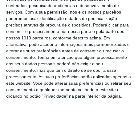
conteúdos, pesquisa de audiências e desenvolvimento de
serviços.
Com a sua permissão, nós e os nossos parceiros
poderemos usar identificação e dados de geolocalização
EXAME INFORMÁTICA
precisos através da procura de dispositivos. Poderá clicar para
Transforme o seu retrato num Van
consentir o processamento por nossa parte e pela parte dos
Gogh ou num Frida Kahlo com este
nossos 1019 parceiros, conforme descrito acima. Em
filtro da Google
alternativa, pode aceder a informações mais pormenorizadas e
alterar as suas preferências antes de consentir ou recusar o
A app Arts & Culture da Google estreia um novo
filtro que permite ver um retrato do utilizador
consentimento.
Tenha em atenção que algum processamento
‘ganhar vida’ em Realidade Aumentada e
dos seus dados pessoais poderá não exigir o seu
parecer que é uma obra de arte de pintores
consentimento, mas que tem o direito de se opor a esse
famosos como Van Gogh ou Frida Kahlo
processamento. As suas preferências serão aplicadas apenas a
este website. Você pode alterar suas preferências ou retirar seu
consentimento a qualquer momento voltando a este site e
clicando no botão "Privacidade" na parte inferior da página.