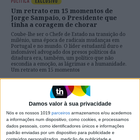
POLÍTICA
EXCLUSIVO
Um retrato em 15 momentos de
Jorge Sampaio, o Presidente que
tinha a coragem de chorar
Coube-lhe ser o Chefe de Estado na transição do
milénio, uma época de radicais mudanças em
Portugal e no mundo. O líder estudantil duro e
indomável advogado dos presos políticos da
ditadura era, também, um político que não
escondia a emoção, as lágrimas e a humanidade.
Um retrato em 15 momentos
Exame Informática
Damos valor à sua privacidade
Nós e os nossos 1019
parceiros
armazenamos e/ou acedemos
a informações num dispositivo, como cookies, e processamos
dados pessoais, como identificadores únicos e informações
padrão enviadas por um dispositivo para publicidade e
conteúdos personalizados, medição de publicidade e