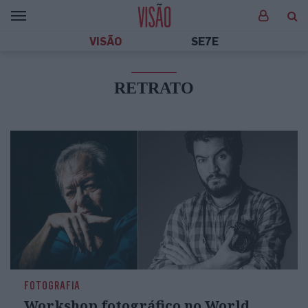
VISÃO
SE7E
RETRATO
FOTOGRAFIA
Workshop fotográfico no World