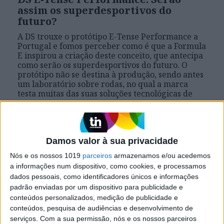
assim os superdesportivos do
futuro?
A DS trouxe o protótipo E-Tense Performance a
Portugal e fomos perceber como é que a Formula
E inspirou a criação deste conceito, que antecipa
como serão os superdesportivos do futuro. O
protótipo não se destina à produção, sendo antes
um laboratório sobre rodas, no qual a marca
testa muitas das suas soluções tecnológicas de
ponta
Damos valor à sua privacidade
VOLT
Nós e os nossos 1019
parceiros
armazenamos e/ou acedemos
a informações num dispositivo, como cookies, e processamos
dados pessoais, como identificadores únicos e informações
padrão enviadas por um dispositivo para publicidade e
conteúdos personalizados, medição de publicidade e
conteúdos, pesquisa de audiências e desenvolvimento de
serviços.
Com a sua permissão, nós e os nossos parceiros