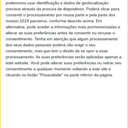
poderemos usar identificação e dados de geolocalização
precisos através da procura de dispositivos. Poderá clicar para
VOLT
consentir o processamento por nossa parte e pela parte dos
ZEM, o carro que limpa o ambiente
nossos 1019 parceiros, conforme descrito acima. Em
enquanto circula nas estradas
alternativa, pode aceder a informações mais pormenorizadas e
alterar as suas preferências antes de consentir ou recusar o
O Zero Emission Mobility é um protótipo
consentimento.
Tenha em atenção que algum processamento
desenhado por estudantes da Universidade de
dos seus dados pessoais poderá não exigir o seu
Tecnolgoia de Eindhoven e pretende ser uma
consentimento, mas que tem o direito de se opor a esse
instalação de captura de carbono sobre rodas. O
processamento. As suas preferências serão aplicadas apenas a
carro é o primeiro a ser carbono negativo
este website. Você pode alterar suas preferências ou retirar seu
consentimento a qualquer momento voltando a este site e
clicando no botão "Privacidade" na parte inferior da página.
VOLT