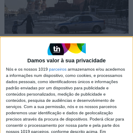
MUNDO
Mais ataques a migrantes da Ásia
Central na Rússia após atentado em
Damos valor à sua privacidade
Moscovo -- HRW
Nós e os nossos 1019
parceiros
armazenamos e/ou acedemos
A organização não-governamental Human Rights
a informações num dispositivo, como cookies, e processamos
Watch (HRW) denunciou hoje que migrantes da
dados pessoais, como identificadores únicos e informações
Ásia Central e pessoas "de aparência não-eslava"
enfrentam na Rússia um "acentuado aumento de
padrão enviadas por um dispositivo para publicidade e
perseguição étnica e ataques", após o atentado
conteúdos personalizados, medição de publicidade e
islamita de março em Moscovo
conteúdos, pesquisa de audiências e desenvolvimento de
serviços.
Com a sua permissão, nós e os nossos parceiros
poderemos usar identificação e dados de geolocalização
precisos através da procura de dispositivos. Poderá clicar para
Exame Informática
consentir o processamento por nossa parte e pela parte dos
nossos 1019 parceiros, conforme descrito acima. Em