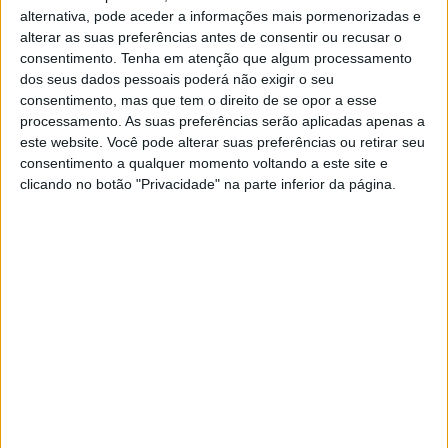
alternativa, pode aceder a informações mais pormenorizadas e
alterar as suas preferências antes de consentir ou recusar o
consentimento.
Tenha em atenção que algum processamento
dos seus dados pessoais poderá não exigir o seu
consentimento, mas que tem o direito de se opor a esse
processamento. As suas preferências serão aplicadas apenas a
este website. Você pode alterar suas preferências ou retirar seu
consentimento a qualquer momento voltando a este site e
EXAME INFORMÁTICA
clicando no botão "Privacidade" na parte inferior da página.
Cooperação de programador da
FTX ajudou no caso contra
Bankman-Fried
Os procuradores que acusaram Sam Bankman-
Fried do roubo de oito mil milhões de dólares dos
clientes da FTX revelam que a colaboração do
responsável tecnológico da empresa foi
fundamental para o caso