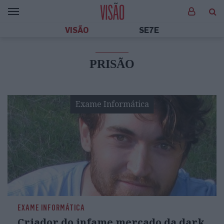
VISÃO
SE7E
PRISÃO
Exame Informática
EXAME INFORMÁTICA
Criador do infame mercado da dark