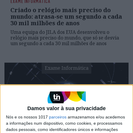
EXAME INFORMÁTICA
Criado o relógio mais preciso do
mundo: atrasa-se um segundo a cada
30 mil milhões de anos
Uma equipa do JILA dos EUA desenvolveu o
relógio mais preciso do mundo, que só se desvia
um segundo a cada 30 mil milhões de anos
Exame Informática
Damos valor à sua privacidade
Nós e os nossos 1017
parceiros
armazenamos e/ou acedemos
a informações num dispositivo, como cookies, e processamos
EXAME INFORMÁTICA
dados pessoais, como identificadores únicos e informações