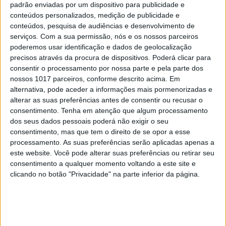
padrão enviadas por um dispositivo para publicidade e
Sistema de satélites Galileo oferece
conteúdos personalizados, medição de publicidade e
agora uma precisão de apenas 20
conteúdos, pesquisa de audiências e desenvolvimento de
centímetros
serviços.
Com a sua permissão, nós e os nossos parceiros
Todos os utilizadores com recetores adequados já
poderemos usar identificação e dados de geolocalização
podem beneficiar do High Accuracy Service do
precisos através da procura de dispositivos. Poderá clicar para
sistema de satélites europeu Galileo, com uma
consentir o processamento por nossa parte e pela parte dos
precisão de 20 centímetros na horizontal e 40
nossos 1017 parceiros, conforme descrito acima. Em
centímetros na vertical
alternativa, pode aceder a informações mais pormenorizadas e
alterar as suas preferências antes de consentir ou recusar o
consentimento.
Tenha em atenção que algum processamento
dos seus dados pessoais poderá não exigir o seu
Exame Informática
consentimento, mas que tem o direito de se opor a esse
processamento. As suas preferências serão aplicadas apenas a
este website. Você pode alterar suas preferências ou retirar seu
consentimento a qualquer momento voltando a este site e
clicando no botão "Privacidade" na parte inferior da página.