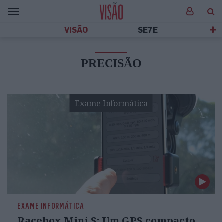
VISÃO
SE7E
PRECISÃO
Exame Informática
EXAME INFORMÁTICA
Racebox Mini S: Um GPS compacto