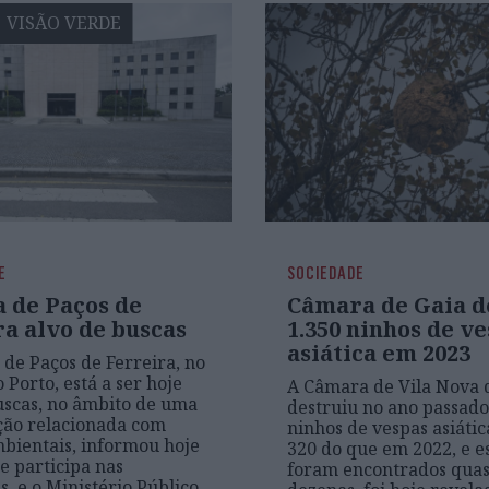
VISÃO VERDE
E
SOCIEDADE
 de Paços de
Câmara de Gaia d
a alvo de buscas
1.350 ninhos de v
asiática em 2023
de Paços de Ferreira, no
o Porto, está a ser hoje
A Câmara de Vila Nova 
uscas, no âmbito de uma
destruiu no ano passado
ção relacionada com
ninhos de vespas asiátic
bientais, informou hoje
320 do que em 2022, e es
e participa nas
foram encontrados quas
s, e o Ministério Público