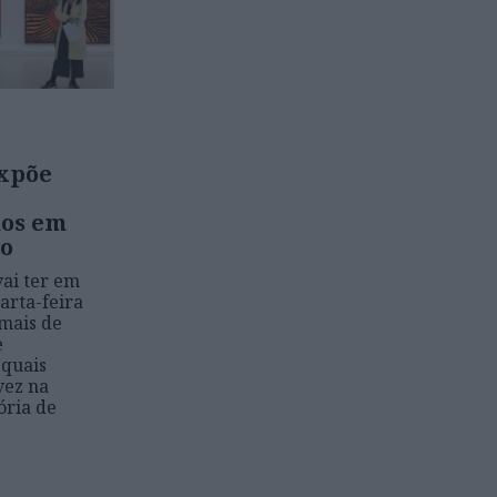
expõe
hos em
to
vai ter em
arta-feira
 mais de
e
 quais
vez na
ória de