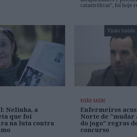
catastróficas", foi hoje 
Visão Saúde
VISÃO SAÚDE
l: Nelinha, a
Enfermeiros acu
ta que foi
Norte de "mudar 
ra na luta contra
do jogo" regras d
ismo
concurso