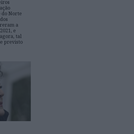
iros
ração
) do Norte
 dos
rreram a
2021, e
agora, tal
e previsto