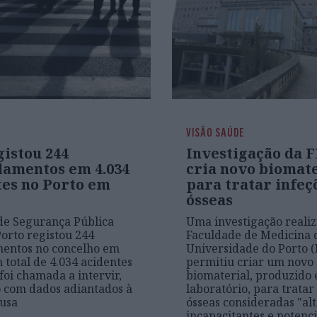
VISÃO SAÚDE
gistou 244
Investigação da
lamentos em 4.034
cria novo biomat
tes no Porto em
para tratar infeç
ósseas
 de Segurança Pública
Uma investigação reali
Porto registou 244
Faculdade de Medicina 
mentos no concelho em
Universidade do Porto 
 total de 4.034 acidentes
permitiu criar um novo
foi chamada a intervir,
biomaterial, produzido
 com dados adiantados à
laboratório, para tratar
usa
ósseas consideradas "a
incapacitantes e potenc