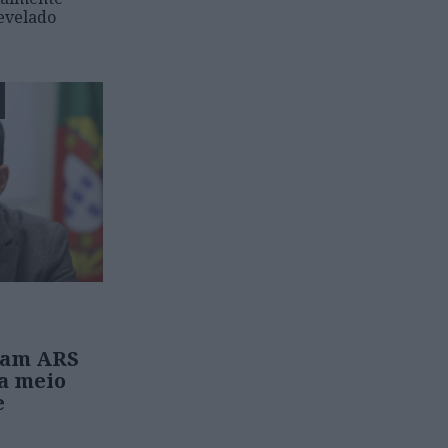
revelado
sam ARS
a meio
e