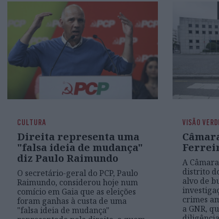
CULTURA
VISÃO VERD
Direita representa uma
Câmara
"falsa ideia de mudança"
Ferreir
diz Paulo Raimundo
A Câmara 
distrito d
O secretário-geral do PCP, Paulo
alvo de b
Raimundo, considerou hoje num
investiga
comício em Gaia que as eleições
crimes am
foram ganhas à custa de uma
a GNR, qu
"falsa ideia de mudança"
diligência