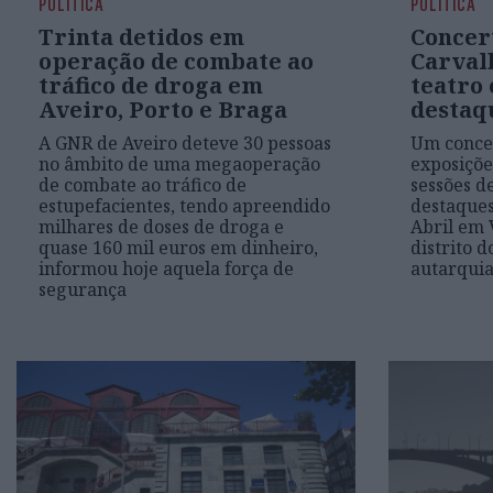
POLÍTICA
POLÍTICA
Trinta detidos em
Concer
operação de combate ao
Carvalh
tráfico de droga em
teatro
Aveiro, Porto e Braga
destaq
A GNR de Aveiro deteve 30 pessoas
Um concer
no âmbito de uma megaoperação
exposiçõe
de combate ao tráfico de
sessões d
estupefacientes, tendo apreendido
destaques
milhares de doses de droga e
Abril em 
quase 160 mil euros em dinheiro,
distrito d
informou hoje aquela força de
autarqui
segurança