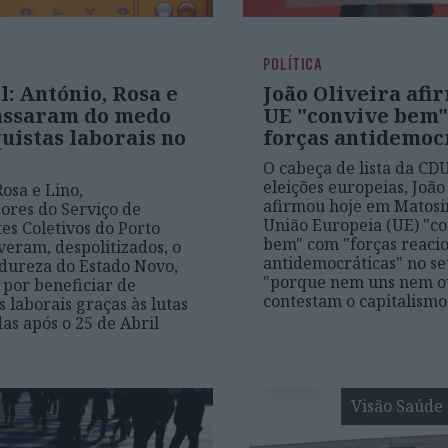
POLÍTICA
l: António, Rosa e
João Oliveira afi
assaram do medo
UE "convive bem
uistas laborais no
forças antidemoc
O cabeça de lista da CDU
eleições europeias, João
Rosa e Lino,
afirmou hoje em Matosi
ores do Serviço de
União Europeia (UE) "c
es Coletivos do Porto
bem" com "forças reacio
iveram, despolitizados, o
antidemocráticas" no seu
dureza do Estado Novo,
"porque nem uns nem o
por beneficiar de
contestam o capitalismo
s laborais graças às lutas
as após o 25 de Abril
Visão Saúde