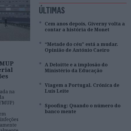
ÚLTIMAS
Cem anos depois, Giverny volta a
contar a história de Monet
“Metade do céu” está a mudar.
Opinião de António Caeiro
 FMUP
A Deloitte e a implosão do
erial
Ministério da Educação
ões
Viagem a Portugal. Crónica de
Luís Leite
zada na
da
(FMUP)
Spoofing: Quando o número do
banco mente
 em
 infeções
ltamente
ialmente