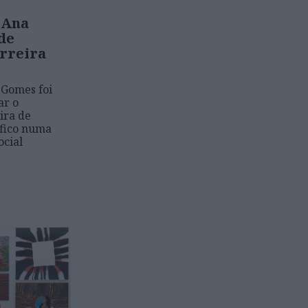
 Ana
de
rreira
 Gomes foi
ar o
ira de
áfico numa
ocial