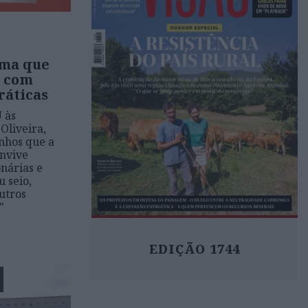
rma que
" com
ráticas
 às
 Oliveira,
nhos que a
onvive
nárias e
 seio,
utros
"
EDIÇÃO 1744