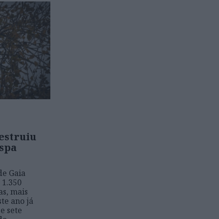
estruiu
espa
de Gaia
 1.350
as, mais
te ano já
e sete