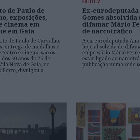
POLÍTICA
to de Paulo de
Ex-eurodeputada
o, exposições,
Gomes absolvida 
 e cinema em
difamar Mário Fe
ue em Gaia
de narcotráfico
to de Paulo de Carvalho,
A ex-eurodeputada Ana
s, entrega de medalhas e
hoje absolvida de difam
e teatro e cinema são os
empresário Mário Ferre
 dos 50 anos do 25 de
estar ligado ao narcotr
Vila Nova de Gaia, no
publicação numa rede s
o Porto, divulgou a
a