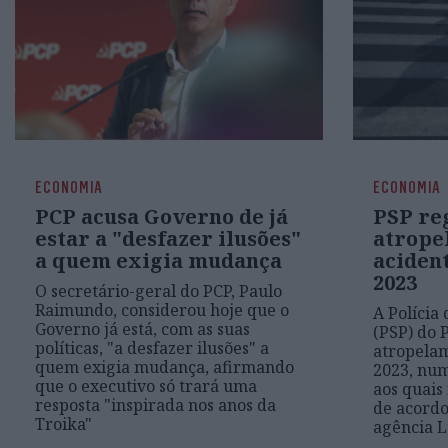
ECONOMIA
ECONOMIA
PCP acusa Governo de já
PSP re
estar a "desfazer ilusões"
atrope
a quem exigia mudança
aciden
2023
O secretário-geral do PCP, Paulo
Raimundo, considerou hoje que o
A Polícia
Governo já está, com as suas
(PSP) do 
políticas, "a desfazer ilusões" a
atropela
quem exigia mudança, afirmando
2023, num
que o executivo só trará uma
aos quais 
resposta "inspirada nos anos da
de acordo
Troika"
agência L