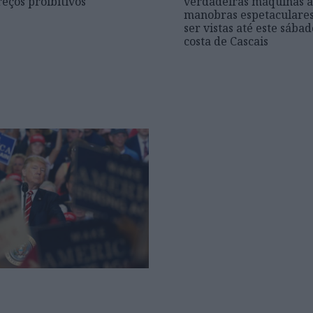
reços proibitivos
verdadeiras máquinas à 
manobras espetaculare
ser vistas até este sábad
costa de Cascais