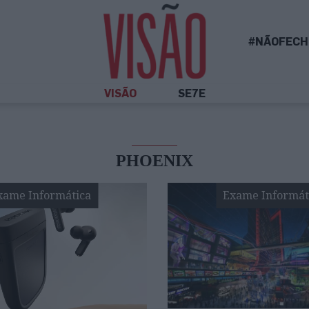
#NÃOFECH
VISÃO
SE7E
PHOENIX
xame Informática
Exame Informát