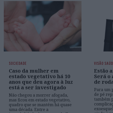
SOCIEDADE
VISÃO SAÚ
Caso da mulher em
Estão a
estado vegetativo há 10
Será o 
anos que deu agora à luz
de rod
está a ser investigado
Para um p
de pé rep
Não chegou a morrer afogada,
também p
mas ficou em estado vegetativo,
complicaç
quadro que se mantém há quase
exoesquel
uma década. Entre a