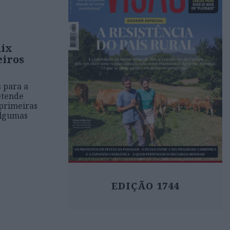
nix
eiros
s para a
etende
 primeiras
 algumas
EDIÇÃO 1744