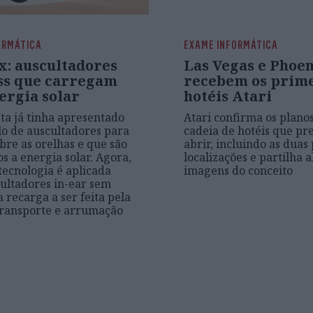
ORMÁTICA
EXAME INFORMÁTICA
x: auscultadores
Las Vegas e Phoe
ss que carregam
recebem os prim
ergia solar
hotéis Atari
ta já tinha apresentado
Atari confirma os plano
o de auscultadores para
cadeia de hotéis que pr
obre as orelhas e que são
abrir, incluindo as duas
s a energia solar. Agora,
localizações e partilha
ecnologia é aplicada
imagens do conceito
ultadores in-ear sem
a recarga a ser feita pela
transporte e arrumação