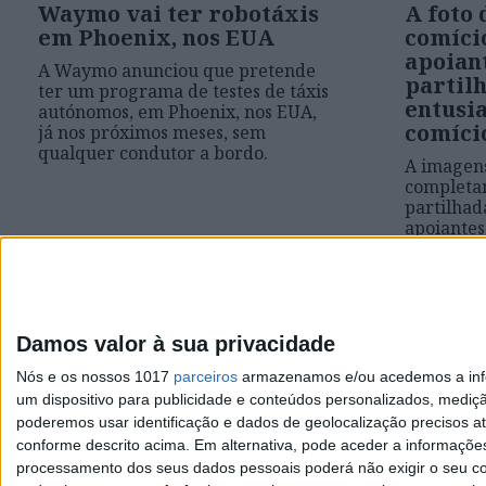
Waymo vai ter robotáxis
A foto 
em Phoenix, nos EUA
comíci
apoiant
A Waymo anunciou que pretende
partil
ter um programa de testes de táxis
entusi
autónomos, em Phoenix, nos EUA,
comíci
já nos próximos meses, sem
qualquer condutor a bordo.
A imagen
completam
partilhad
apoiantes
da multi
caminho d
Só que a 
passado e
Phoenix: 
Damos valor à sua privacidade
dos Cleve
vitória n
Nós e os nossos 1017
parceiros
armazenamos e/ou acedemos a infor
um dispositivo para publicidade e conteúdos personalizados, mediç
poderemos usar identificação e dados de geolocalização precisos at
conforme descrito acima. Em alternativa, pode aceder a informaçõe
processamento dos seus dados pessoais poderá não exigir o seu co