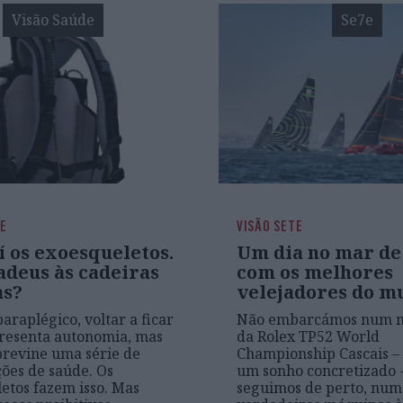
Visão Saúde
Se7e
DE
VISÃO SETE
í os exoesqueletos.
Um dia no mar de
adeus às cadeiras
com os melhores
as?
velejadores do m
araplégico, voltar a ficar
Não embarcámos num 
resenta autonomia, mas
da Rolex TP52 World
revine uma série de
Championship Cascais – 
ões de saúde. Os
um sonho concretizado 
etos fazem isso. Mas
seguimos de perto, num 