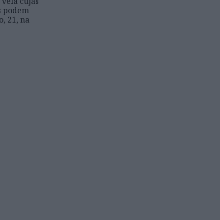
vela cujas
s podem
o, 21, na