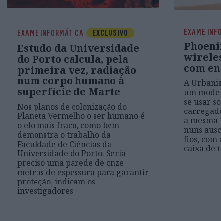
EXAME INF
EXAME INFORMÁTICA
EXCLUSIVO
Phoeni
Estudo da Universidade
wirele
do Porto calcula, pela
com en
primeira vez, radiação
num corpo humano à
A Urbanis
superfície de Marte
um model
se usar s
Nos planos de colonização do
carregado
Planeta Vermelho o ser humano é
a mesma t
o elo mais fraco, como bem
nuns ausc
demonstra o trabalho da
fios, com 
Faculdade de Ciências da
caixa de 
Universidade do Porto. Seria
preciso uma parede de onze
metros de espessura para garantir
proteção, indicam os
investigadores