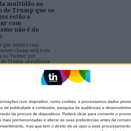
da multidão no
o de Trump que os
es estão a
har com
asmo não é do
o
s que mostra ruas
ente cheias está a ser
a no Twitter por
 de Trump, orgulhosos
dão alegadamente a
o comício de terça-feira.
foto aérea é do ano
 nem sequer é de
é uma festa dos adeptos
land Cavaliers depois da
o campeonato
mações num dispositivo, como cookies, e processamos dados pessoai
ão de publicidade e conteúdos, pesquisa de audiências e desenvolvime
ravés da procura de dispositivos. Poderá clicar para consentir o proc
s mais pormenorizadas e alterar as suas preferências antes de consent
nsentimento, mas que tem o direito de se opor a esse processamento. 
SITES DO GRUPO TRUST IN NEWS