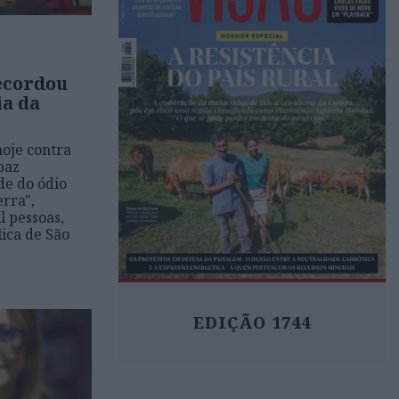
ecordou
ia da
hoje contra
paz
de do ódio
erra",
l pessoas,
lica de São
EDIÇÃO 1744