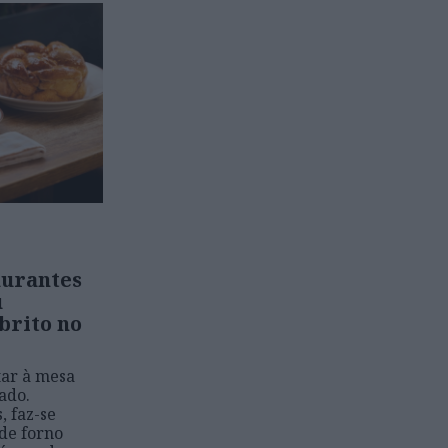
aurantes
u
brito no
tar à mesa
sado.
, faz-se
de forno