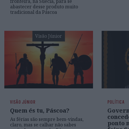
fronteira, na Suécia, para se
abastecer desse produto muito
tradicional da Páscoa
Visão Júnior
VISÃO JÚNIOR
POLÍTICA
Quem és tu, Páscoa?
Govern
conced
As férias são sempre bem-vindas,
ponto n
claro, mas se calhar não sabes