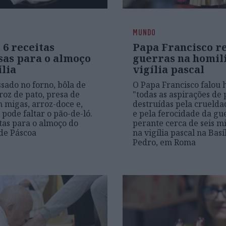
MUNDO
 6 receitas
Papa Francisco r
sas para o almoço
guerras na homil
lia
vigília pascal
ssado no forno, bôla de
O Papa Francisco falou 
rroz de pato, presa de
"todas as aspirações de 
 migas, arroz-doce e,
destruídas pela cruelda
 pode faltar o pão-de-ló.
e pela ferocidade da gu
itas para o almoço do
perante cerca de seis mi
de Páscoa
na vigília pascal na Basí
Pedro, em Roma