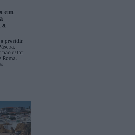
da em
a
 a
a presidir
Páscoa,
r não estar
e Roma.
da