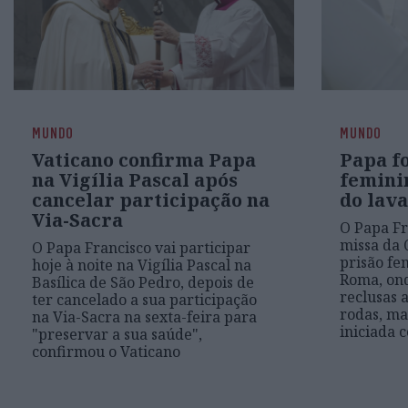
MUNDO
MUNDO
Vaticano confirma Papa
Papa fo
na Vigília Pascal após
femini
cancelar participação na
do lav
Via-Sacra
O Papa Fr
missa da 
O Papa Francisco vai participar
prisão fe
hoje à noite na Vigília Pascal na
Roma, ond
Basílica de São Pedro, depois de
reclusas 
ter cancelado a sua participação
rodas, m
na Via-Sacra na sexta-feira para
iniciada 
"preservar a sua saúde",
confirmou o Vaticano