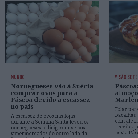
MUNDO
VISÃO SETE
Noruegueses vão à Suécia
Páscoa:
comprar ovos para a
almoço
Páscoa devido a escassez
Marlen
no país
Folar par
bacalhau 
A escassez de ovos nas lojas
com aletri
durante a Semana Santa levou os
receitas 
noruegueses a dirigirem-se aos
nesta Pás
supermercados do outro lado da