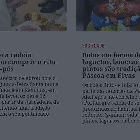
SOCIEDADE
i a cadeia
Bolos em forma d
na cumprir o rito
lagartos, bonecas
a-pés
pintos são tradiç
Páscoa em Elvas
ancisco celebrou hoje a
Quinta-Feira Santa numa
Os bolos fintos e folare
minina em Rebibbia, em
parte das iguarias da P
e lavou os pés a 12
Alentejo e, no concelho 
a partir da sua cadeira de
(Portalegre), além de s
antendo uma tradição
produzidos no habitual
com o seu pontificado
redondo, 'ganham vida'
pintos, lagartos ou bone