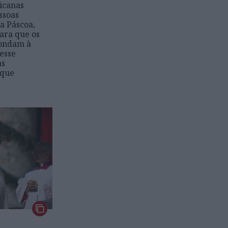
icanas
ssoas
a Páscoa,
ara que os
pondam à
nesse
as
ique