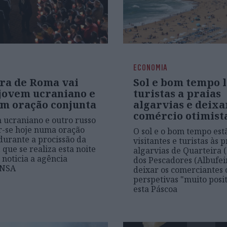
ECONOMIA
cra de Roma vai
Sol e bom tempo 
 jovem ucraniano e
turistas a praias
em oração conjunta
algarvias e deix
comércio otimist
ucraniano e outro russo
r-se hoje numa oração
O sol e o bom tempo est
durante a procissão da
visitantes e turistas às p
 que se realiza esta noite
algarvias de Quarteira (
noticia a agência
dos Pescadores (Albufeir
ANSA
deixar os comerciantes
perspetivas "muito posi
esta Páscoa