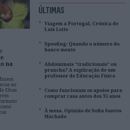
ÚLTIMAS
Viagem a Portugal. Crónica de
Luís Leite
Spoofing: Quando o número do
banco mente
e
 e
ão na
Abdominais “tradicionais” ou
prancha? A explicação de um
professor de Educação Física
s fazem
áscoa no
de Elvas
Como funcionam os apoios para
erem
comprar casa antes dos 35 anos
 formato
 como
À mesa. Opinião de Sofia Santos
cas
Machado