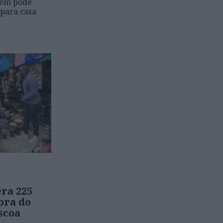
bém pode
para casa
ra 225
fora do
scoa