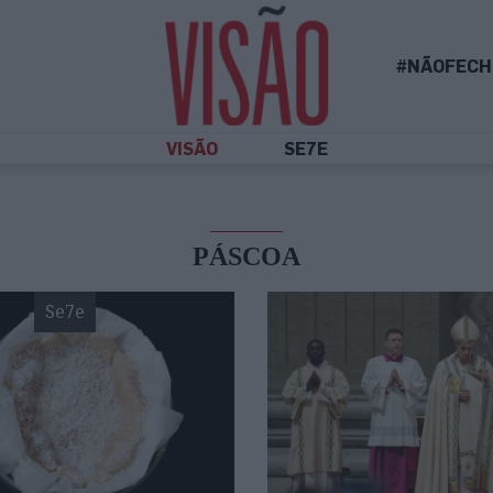
#NÃOFECH
VISÃO
SE7E
PÁSCOA
Se7e