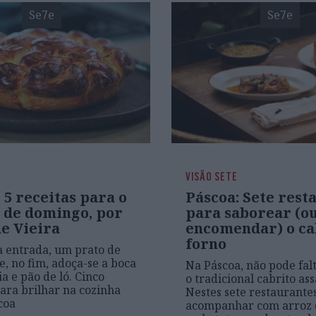
Se7e
Se7e
VISÃO SETE
 5 receitas para o
Páscoa: Sete rest
 de domingo, por
para saborear (o
e Vieira
encomendar) o ca
forno
a entrada, um prato de
e, no fim, adoça-se a boca
Na Páscoa, não pode fal
a e pão de ló. Cinco
o tradicional cabrito as
para brilhar na cozinha
Nestes sete restaurantes
coa
acompanhar com arroz 