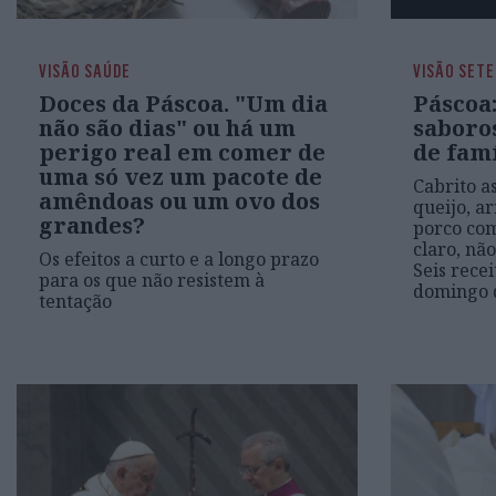
VISÃO SAÚDE
VISÃO SETE
Doces da Páscoa. "Um dia
Páscoa:
não são dias" ou há um
saboro
perigo real em comer de
de famí
uma só vez um pacote de
Cabrito a
amêndoas ou um ovo dos
queijo, a
grandes?
porco com
claro, não
Os efeitos a curto e a longo prazo
Seis rece
para os que não resistem à
domingo 
tentação