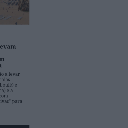
levam
am
a
ão a levar
raias
Loulé) e
a) e a
 com
tivas" para