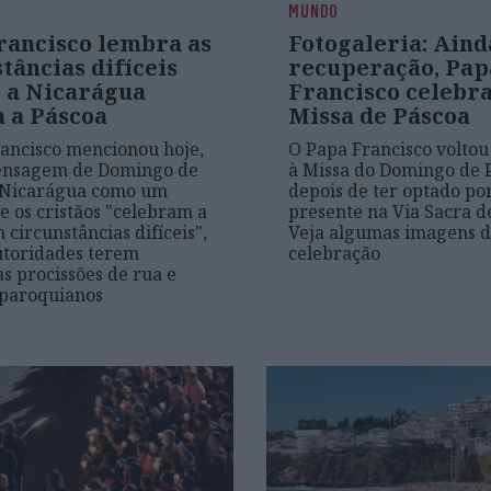
MUNDO
rancisco lembra as
Fotogaleria: Ain
tâncias difíceis
recuperação, Pap
 a Nicarágua
Francisco celebra
a a Páscoa
Missa de Páscoa
ancisco mencionou hoje,
O Papa Francisco voltou 
ensagem de Domingo de
à Missa do Domingo de 
a Nicarágua como um
depois de ter optado po
e os cristãos "celebram a
presente na Via Sacra d
 circunstâncias difíceis",
Veja algumas imagens 
utoridades terem
celebração
as procissões de rua e
 paroquianos