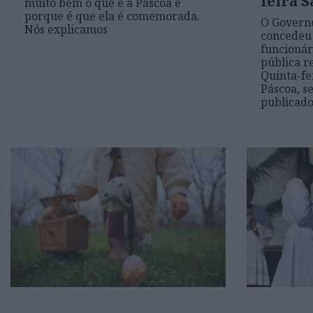
feira S
muito bem o que é a Páscoa e
porque é que ela é comemorada.
O Governo
Nós explicamos
concedeu 
funcionár
pública r
Quinta-fe
Páscoa, 
publicado