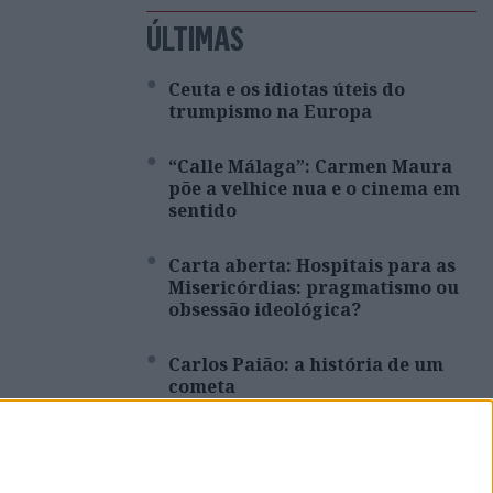
ÚLTIMAS
Ceuta e os idiotas úteis do
trumpismo na Europa
“Calle Málaga”: Carmen Maura
põe a velhice nua e o cinema em
sentido
Carta aberta: Hospitais para as
Misericórdias: pragmatismo ou
obsessão ideológica?
Carlos Paião: a história de um
cometa
Da Índia a Portugal: quantas
pessoas?