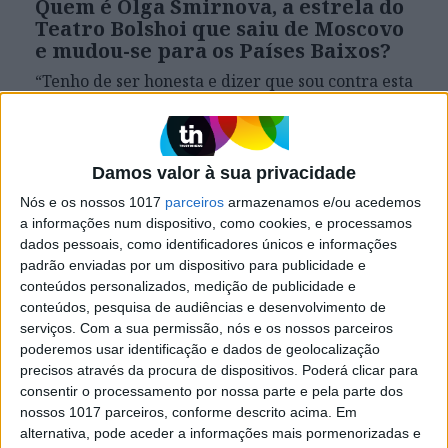
Quem é Olga Smirnova, a estrela do
Teatro Bolshoi que saiu de Moscovo
e mudou-se para os Países Baixos?
“Tenho de ser honesta e dizer que sou contra esta
guerra com toda a minha alma”, diz a bailarina
Russa. Vai começar a dançar no Dutch National
Ballet, estreando-se já em abril, e não poupa nas
palavras contra Putin
Damos valor à sua privacidade
Nós e os nossos 1017
parceiros
armazenamos e/ou acedemos
a informações num dispositivo, como cookies, e processamos
dados pessoais, como identificadores únicos e informações
padrão enviadas por um dispositivo para publicidade e
conteúdos personalizados, medição de publicidade e
conteúdos, pesquisa de audiências e desenvolvimento de
serviços.
Com a sua permissão, nós e os nossos parceiros
poderemos usar identificação e dados de geolocalização
precisos através da procura de dispositivos. Poderá clicar para
consentir o processamento por nossa parte e pela parte dos
nossos 1017 parceiros, conforme descrito acima. Em
alternativa, pode aceder a informações mais pormenorizadas e
MUNDO