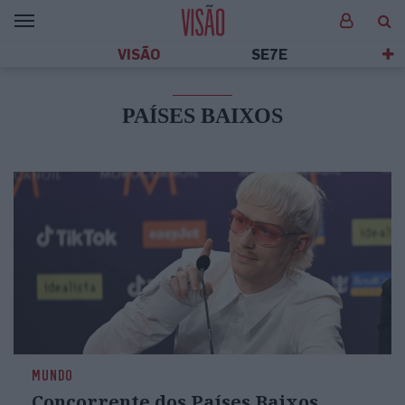
VISÃO
SE7E
PAÍSES BAIXOS
MUNDO
Concorrente dos Países Baixos