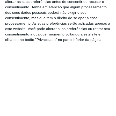
alterar as suas preferências antes de consentir ou recusar o
Deputado dos Países Baixos
consentimento.
Tenha em atenção que algum processamento
obrigado a apagar tweets ofensivos
dos seus dados pessoais poderá não exigir o seu
que comparam restrições da Covid
consentimento, mas que tem o direito de se opor a esse
ao Holocausto
processamento. As suas preferências serão aplicadas apenas a
este website. Você pode alterar suas preferências ou retirar seu
Tribunal condenou o deputado populista por
consentimento a qualquer momento voltando a este site e
“ofender desnecessariamente as vítimas do
clicando no botão "Privacidade" na parte inferior da página.
Holocausto e os seus relativos”, bem como “criar
um terreno fértil para o anti-semitismo”