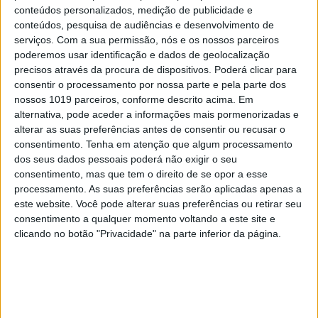
Este artigo não está disponível na
conteúdos personalizados, medição de publicidade e
íntegra no site.
ASSINE AQUI
e leia a
conteúdos, pesquisa de audiências e desenvolvimento de
serviços.
Com a sua permissão, nós e os nossos parceiros
edição digital da VISÃO em primeira
poderemos usar identificação e dados de geolocalização
mão.
precisos através da procura de dispositivos. Poderá clicar para
Se JÁ É ASSINANTE da VISÃO digital,
consentir o processamento por nossa parte e pela parte dos
nossos 1019 parceiros, conforme descrito acima. Em
leia na aplicação a nova edição ou
alternativa, pode aceder a informações mais pormenorizadas e
clique AQUI.
alterar as suas preferências antes de consentir ou recusar o
consentimento.
Tenha em atenção que algum processamento
dos seus dados pessoais poderá não exigir o seu
consentimento, mas que tem o direito de se opor a esse
processamento. As suas preferências serão aplicadas apenas a
Palavras-chave:
este website. Você pode alterar suas preferências ou retirar seu
corrupção
DCIAP
Galp
hidrogénio
hidrogénio verde
consentimento a qualquer momento voltando a este site e
clicando no botão "Privacidade" na parte inferior da página.
João Galamba
martifer
Países Baixos
Processo-crime
REN
Tráfico de Influências