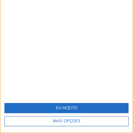
Guia de essenciais de viagem para a
sua pele
EU ACEITO
MAIS OPÇÕES