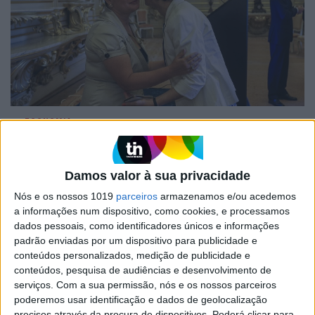
ECONOMIA
Nova líder do Instituto Camões
assume "responsabilidade
acrescida" por críticas no passado
Damos valor à sua privacidade
Ana Paula Fernandes assume hoje a liderança do
Nós e os nossos 1019
parceiros
armazenamos e/ou acedemos
Camões, Instituto da Cooperação e da Língua
a informações num dispositivo, como cookies, e processamos
com a "responsabilidade acrescida" de "ter sido
dados pessoais, como identificadores únicos e informações
crítica" e "chamado a atenção de várias coisas no
padrão enviadas por um dispositivo para publicidade e
passado" relativamente à política de cooperação
conteúdos personalizados, medição de publicidade e
e desenvolvimento
conteúdos, pesquisa de audiências e desenvolvimento de
serviços.
Com a sua permissão, nós e os nossos parceiros
poderemos usar identificação e dados de geolocalização
precisos através da procura de dispositivos. Poderá clicar para