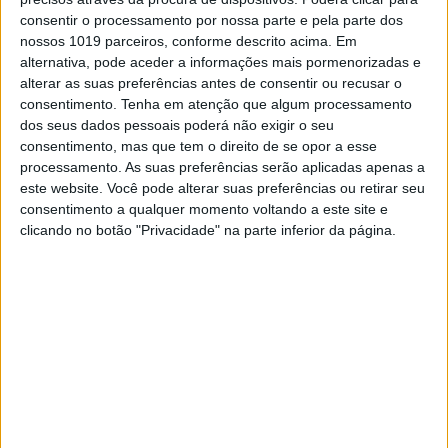
consentir o processamento por nossa parte e pela parte dos
nossos 1019 parceiros, conforme descrito acima. Em
alternativa, pode aceder a informações mais pormenorizadas e
alterar as suas preferências antes de consentir ou recusar o
consentimento.
Tenha em atenção que algum processamento
dos seus dados pessoais poderá não exigir o seu
consentimento, mas que tem o direito de se opor a esse
processamento. As suas preferências serão aplicadas apenas a
este website. Você pode alterar suas preferências ou retirar seu
consentimento a qualquer momento voltando a este site e
MUNDO
clicando no botão "Privacidade" na parte inferior da página.
Viagens de comboio na UE devem
ser mais baratas do que as de avião
A União Europeia (UE) deve tornar as viagens de
comboio mais acessíveis do que os voos de avião,
no âmbito da luta contra as alterações climáticas,
defende hoje a organização não-governamental
(ONG) ambientalista Greenpeace