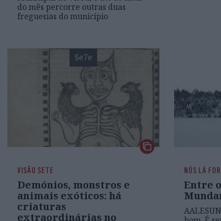
do mês percorre outras duas
freguesias do município
Se7e
VISÃO SETE
NÓS LÁ FO
Demónios, monstros e
Entre o
animais exóticos: há
Munda
criaturas
AALESUND
extraordinárias no
bom. É se