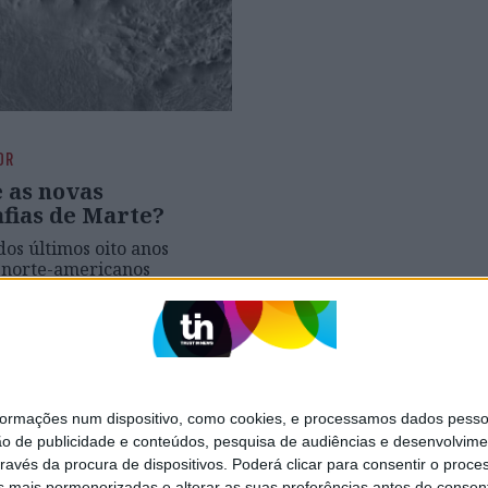
OR
e as novas
afias de Marte?
dos últimos oito anos
s norte-americanos
 milhares de imagens do
ermelho que agora estão
ia de um clique
mações num dispositivo, como cookies, e processamos dados pessoai
SITES DO GRUPO TRUST IN NEWS
ão de publicidade e conteúdos, pesquisa de audiências e desenvolvime
ravés da procura de dispositivos. Poderá clicar para consentir o proc
s mais pormenorizadas e alterar as suas preferências antes de consent