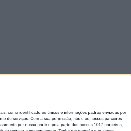
s, como identificadores únicos e informações padrão enviadas por
nto de serviços.
Com a sua permissão, nós e os nossos parceiros
essamento por nossa parte e pela parte dos nossos 1017 parceiros,
ir ou recusar o consentimento.
Tenha em atenção que algum