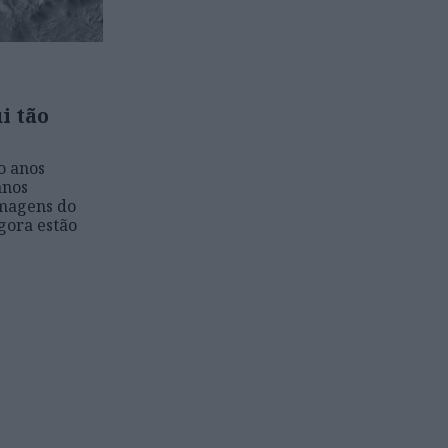
i tão
o anos
anos
imagens do
gora estão