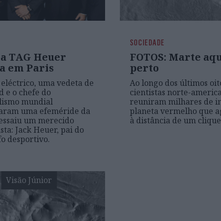
SOCIEDADE
ia TAG Heuer
FOTOS: Marte aqu
a em Paris
perto
eléctrico, uma vedeta de
Ao longo dos últimos oit
 e o chefe do
cientistas norte-americ
lismo mundial
reuniram milhares de 
taram uma efeméride da
planeta vermelho que a
essaiu um merecido
à distância de um clique
sta: Jack Heuer, pai do
o desportivo.
Visão Júnior