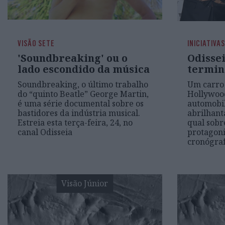
VISÃO SETE
INICIATIVAS
'Soundbreaking' ou o
Odisse
lado escondido da música
termin
Soundbreaking, o último trabalho
Um carro 
do “quinto Beatle” George Martin,
Hollywood
é uma série documental sobre os
automobi
bastidores da indústria musical.
abrilhan
Estreia esta terça-feira, 24, no
qual sobr
canal Odisseia
protagoni
cronógraf
Visão Júnior