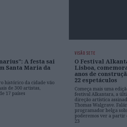
VISÃO SETE
arius": A festa sai
O Festival Alkant
em Santa Maria da
Lisboa, comemora
anos de construç
22 espetáculos
ro histórico da cidade vão
ais de 300 artistas,
Começa mais uma ediçã
de 17 países
festival Alkantara, a úl
direção artística assina
Thomas Walgrave. Falá
programador belga sob
poderemos ver a partir 
23