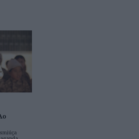
Ao
esmiúça
paganda