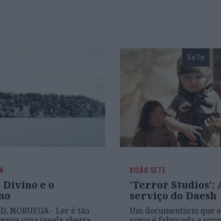
Se7e
RA
VISÃO SETE
 Divino e o
'Terror Studios': 
no
serviço do Daesh
, NORUEGA - Ler é tão
Um documentário que 
mpre uma janela aberta
como é fabricada a pro