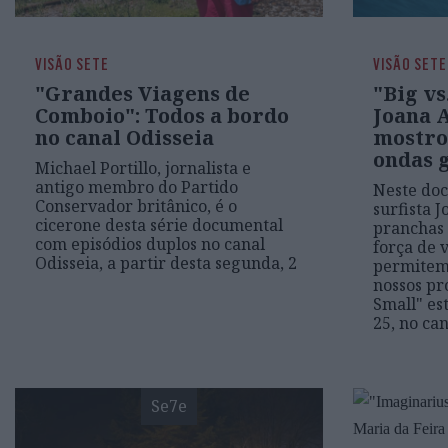
VISÃO SETE
VISÃO SETE
"Grandes Viagens de
"Big vs
Comboio": Todos a bordo
Joana 
no canal Odisseia
mostro
ondas 
Michael Portillo, jornalista e
antigo membro do Partido
Neste doc
Conservador britânico, é o
surfista 
cicerone desta série documental
pranchas 
com episódios duplos no canal
força de 
Odisseia, a partir desta segunda, 2
permitem
nossos pr
Small" es
25, no ca
Se7e