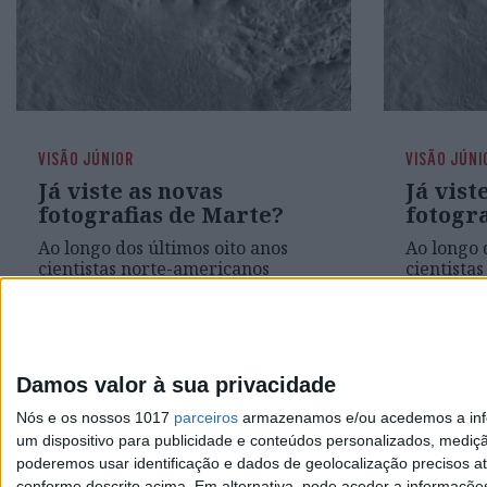
VISÃO JÚNIOR
VISÃO JÚNI
Já viste as novas
Já vist
fotografias de Marte?
fotogr
Ao longo dos últimos oito anos
Ao longo 
cientistas norte-americanos
cientista
reuniram milhares de imagens do
reuniram
planeta vermelho que agora estão
planeta v
à distância de um clique
à distânc
Damos valor à sua privacidade
Nós e os nossos 1017
parceiros
armazenamos e/ou acedemos a infor
um dispositivo para publicidade e conteúdos personalizados, mediç
poderemos usar identificação e dados de geolocalização precisos at
conforme descrito acima. Em alternativa, pode aceder a informaçõe