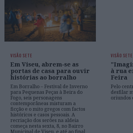
VISÃO SETE
VISÃO SETE
Em Viseu, abrem-se as
"Imagin
portas de casa para ouvir
à rua 
histórias ao borralho
Feira
Em Borralho – Festival de Inverno
Pelo cent
para Pequenas Peças à Beira do
desfilar m
Fogo, seis personagens
oriundos 
contemporâneas misturam a
ficção e o mito gregos com factos
históricos e casos pessoais. A
recriação dos serões na aldeia
começa nesta sexta, 8, no Bairro
Municipal de Viseu, e até ao final