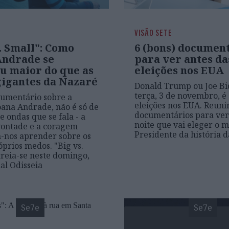
VISÃO SETE
. Small": Como
6 (bons) documen
Andrade se
para ver antes da
u maior do que as
eleições nos EUA
gigantes da Nazaré
Donald Trump ou Joe Bi
terça, 3 de novembro, é 
umentário sobre a
eleições nos EUA. Reuni
Joana Andrade, não é só de
documentários para ver
e ondas que se fala - a
noite que vai eleger o m
vontade e a coragem
Presidente da história 
-nos aprender sobre os
óprios medos. "Big vs.
treia-se neste domingo,
nal Odisseia
Se7e
Se7e