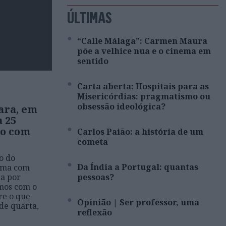
ÚLTIMAS
“Calle Málaga”: Carmen Maura
põe a velhice nua e o cinema em
sentido
Carta aberta: Hospitais para as
Misericórdias: pragmatismo ou
obsessão ideológica?
ara, em
 25
ão com
Carlos Paião: a história de um
cometa
o do
Da Índia a Portugal: quantas
tima com
da por
pessoas?
mos com o
re o que
Opinião | Ser professor, uma
de quarta,
reflexão