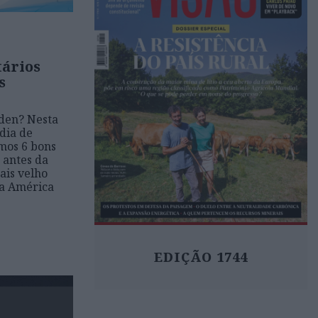
tários
s
den? Nesta
dia de
mos 6 bons
 antes da
ais velho
da América
EDIÇÃO 1744