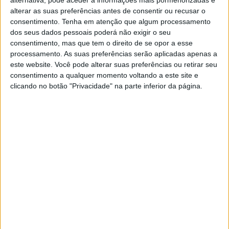
alterar as suas preferências antes de consentir ou recusar o
EXAME
consentimento.
Tenha em atenção que algum processamento
dos seus dados pessoais poderá não exigir o seu
Liderar o mundo a partir de
consentimento, mas que tem o direito de se opor a esse
Portugal
processamento. As suas preferências serão aplicadas apenas a
São 25 empresas portuguesas que lideram o
este website. Você pode alterar suas preferências ou retirar seu
mundo nos sectores onde atuam. Leia agora o
consentimento a qualquer momento voltando a este site e
tema de capa da Exame de junho, na íntegra, e
clicando no botão "Privacidade" na parte inferior da página.
fique a saber os ingredientes de sucesso destas
companhias nacionais. Para conhecer as
empresas, visite os artigos relacionados
SITES DO GRUPO TRUST IN NEWS
Visão
Visão Se7e