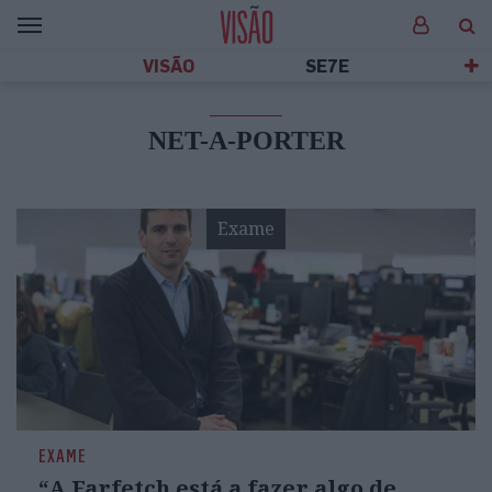
VISÃO
SE7E
NET-A-PORTER
Exame
EXAME
“A Farfetch está a fazer algo de