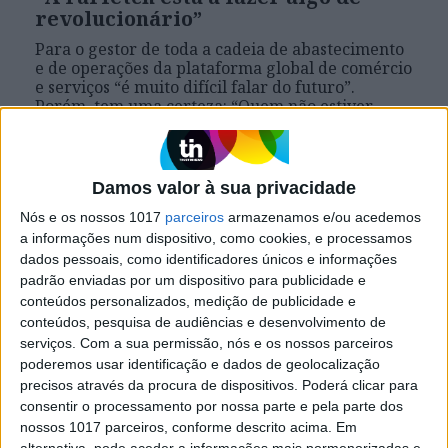
revolucionário”
Para o gestor de toda a cadeia de abastecimento
e de operações da plataforma global de comércio
e serviços “é muito difícil falar do futuro”.
Porém, tem uma certeza: “Quem não estiver
preparado para reagir às mudanças e às
vontades dos clientes vai ter um duro caminho
pela frente” Este texto foi originalmente
publicado na edição de maio de 2018 da revista
Damos valor à sua privacidade
EXAME
Nós e os nossos 1017
parceiros
armazenamos e/ou acedemos
a informações num dispositivo, como cookies, e processamos
dados pessoais, como identificadores únicos e informações
padrão enviadas por um dispositivo para publicidade e
Exame
conteúdos personalizados, medição de publicidade e
conteúdos, pesquisa de audiências e desenvolvimento de
serviços.
Com a sua permissão, nós e os nossos parceiros
poderemos usar identificação e dados de geolocalização
precisos através da procura de dispositivos. Poderá clicar para
consentir o processamento por nossa parte e pela parte dos
nossos 1017 parceiros, conforme descrito acima. Em
alternativa, pode aceder a informações mais pormenorizadas e