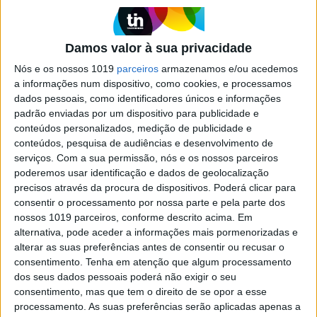
dos hackers de criptomoedas
A vida nem sempre foi fácil para Mitchell
Amador: filho de pai português e mãe canadiana,
Damos valor à sua privacidade
nasceu no Canadá, cresceu pobre e a sentir que
Nós e os nossos 1019
parceiros
armazenamos e/ou acedemos
nunca teria muitas oportunidades na vida. Hoje é
a informações num dispositivo, como cookies, e processamos
responsável pela proteção de mais de 100 mil
dados pessoais, como identificadores únicos e informações
milhões de dólares investidos em diferentes
plataformas de blockchain e criptomoedas. Esta
padrão enviadas por um dispositivo para publicidade e
é a história do homem que lidera, a partir de
conteúdos personalizados, medição de publicidade e
Lisboa, a maior comunidade de hackers de caça
conteúdos, pesquisa de audiências e desenvolvimento de
às vulnerabilidades no promissor mundo das
serviços.
Com a sua permissão, nós e os nossos parceiros
finanças descentralizadas
poderemos usar identificação e dados de geolocalização
precisos através da procura de dispositivos. Poderá clicar para
consentir o processamento por nossa parte e pela parte dos
nossos 1019 parceiros, conforme descrito acima. Em
alternativa, pode aceder a informações mais pormenorizadas e
alterar as suas preferências antes de consentir ou recusar o
SITES DO GRUPO TRUST IN NEWS
consentimento.
Tenha em atenção que algum processamento
dos seus dados pessoais poderá não exigir o seu
consentimento, mas que tem o direito de se opor a esse
processamento. As suas preferências serão aplicadas apenas a