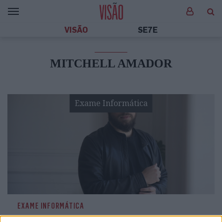
VISÃO
SE7E
MITCHELL AMADOR
Exame Informática
EXAME INFORMÁTICA
O luso-descendente que é o barão