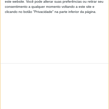
Visão
Visão Se7e
este website. Você pode alterar suas preferências ou retirar seu
consentimento a qualquer momento voltando a este site e
clicando no botão "Privacidade" na parte inferior da página.
TERMOS E CONDIÇÕES DE UTILIZAÇÃO
POLÍTICA DE PRIVACIDADDE
POLÍTICA DE COOKIES
Copyright © Trust in News. Todos os direitos reservados.