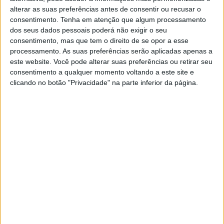
O que é que o Bairro da Graça tem?
alterar as suas preferências antes de consentir ou recusar o
Tem um largo renovado, uma
consentimento.
Tenha em atenção que algum processamento
esplanada com 25 anos e muito mais
dos seus dados pessoais poderá não exigir o seu
descobrir
consentimento, mas que tem o direito de se opor a esse
processamento. As suas preferências serão aplicadas apenas a
À boleia do largo recentemente renovado e dos
este website. Você pode alterar suas preferências ou retirar seu
25 anos da esplanada do miradouro, seguimos
consentimento a qualquer momento voltando a este site e
num passeio a pé pelas novidades e pelos
clicando no botão "Privacidade" na parte inferior da página.
clássicos de sempre. De onde? Da Graça, pois, o
bairro encarrapitado na mais alta colina de
Lisboa
SITES DO GRUPO TRUST IN NEWS
Visão
Visão Se7e