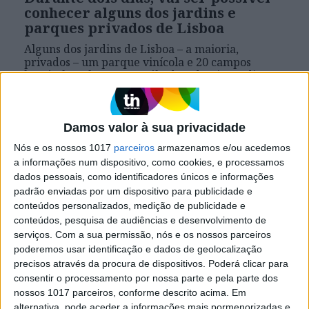
conhecer alguns dos jardins e
parques privados de Lisboa
Alguns dos jardins de Lisboa – a maioria,
privados – um parque vinícola e 20 campos
hortícolas, abrem este sábado e domingo, dias 26
e 27, com várias atividades e, até, um piquenique
ecológico. Bem-vindos ao Jardins Abertos
Damos valor à sua privacidade
Nós e os nossos 1017
parceiros
armazenamos e/ou acedemos
Se7e
a informações num dispositivo, como cookies, e processamos
dados pessoais, como identificadores únicos e informações
padrão enviadas por um dispositivo para publicidade e
conteúdos personalizados, medição de publicidade e
conteúdos, pesquisa de audiências e desenvolvimento de
serviços.
Com a sua permissão, nós e os nossos parceiros
poderemos usar identificação e dados de geolocalização
precisos através da procura de dispositivos. Poderá clicar para
consentir o processamento por nossa parte e pela parte dos
nossos 1017 parceiros, conforme descrito acima. Em
VISÃO SETE
alternativa, pode aceder a informações mais pormenorizadas e