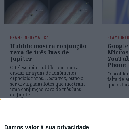
EXAME INFORMÁTICA
EXAME INF
Hubble mostra conjunção
Google
rara de três luas de
Micros
Jupiter
YouTub
Phone
O telescópio Hubble continua a
enviar imagens de fenómenos
O problem
espaciais raros. Desta vez, estão a
falta de 
ser divulgadas fotos que mostram
que estar
uma conjunção rara de três luas
de Jupiter.
Damos valor à sua privacidade