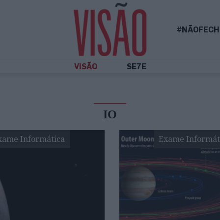
#NÃOFECH
VISÃO
SE7E
IO
xame Informática
Exame Informát