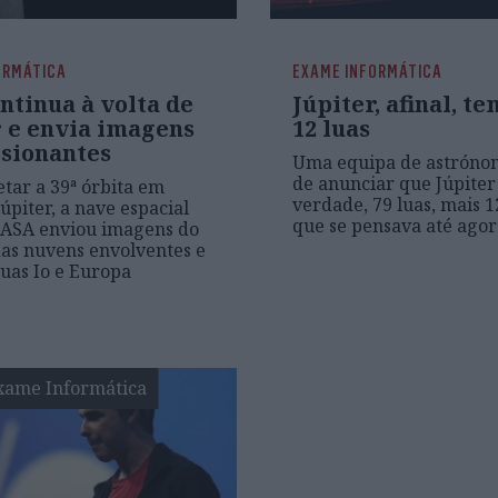
ORMÁTICA
EXAME INFORMÁTICA
ntinua à volta de
Júpiter, afinal, t
r e envia imagens
12 luas
sionantes
Uma equipa de astróno
de anunciar que Júpiter
tar a 39ª órbita em
verdade, 79 luas, mais 1
úpiter, a nave espacial
que se pensava até agor
NASA enviou imagens do
das nuvens envolventes e
luas Io e Europa
xame Informática