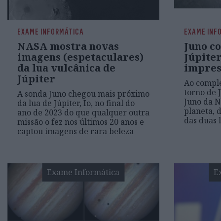
EXAME INFORMÁTICA
EXAME INF
NASA mostra novas
Juno co
imagens (espetaculares)
Júpite
da lua vulcânica de
impres
Júpiter
Ao comple
torno de J
A sonda Juno chegou mais próximo
Juno da 
da lua de Júpiter, Io, no final do
planeta, 
ano de 2023 do que qualquer outra
das duas 
missão o fez nos últimos 20 anos e
captou imagens de rara beleza
Exame Informática
E