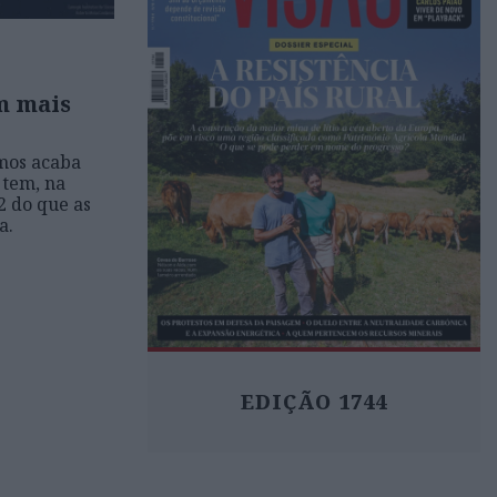
em mais
mos acaba
 tem, na
2 do que as
a.
EDIÇÃO 1744