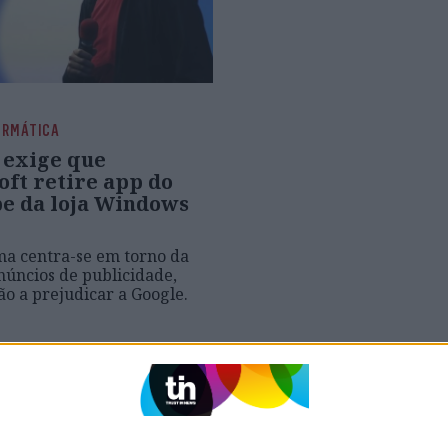
ORMÁTICA
 exige que
oft retire app do
e da loja Windows
a centra-se em torno da
anúncios de publicidade,
ão a prejudicar a Google.