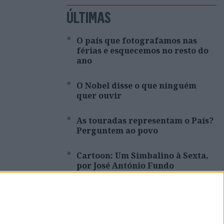
ÚLTIMAS
O país que fotografamos nas
férias e esquecemos no resto do
ano
O Nobel disse o que ninguém
quer ouvir
As touradas representam o País?
Perguntem ao povo
Cartoon: Um Simbalino à Sexta,
por José António Fundo
Entre a neutralidade carbónica e
a expansão energética