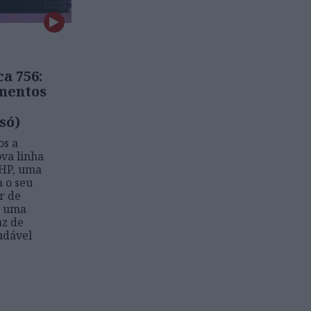
a 756:
mentos
só)
os a
va linha
 HP, uma
a o seu
r de
e uma
az de
udável