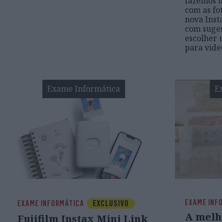
fazemos 
com as fo
nova Inst
com suge
escolher
para vide
Exame Informática
E
EXAME INF
EXAME INFORMÁTICA
EXCLUSIVO
A melh
Fujifilm Instax Mini Link