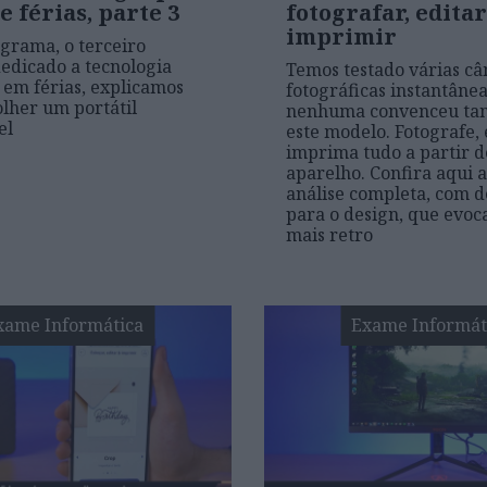
e férias, parte 3
fotografar, editar
imprimir
grama, o terceiro
dedicado a tecnologia
Temos testado várias c
 em férias, explicamos
fotográficas instantâne
lher um portátil
nenhuma convenceu ta
el
este modelo. Fotografe, 
imprima tudo a partir d
aparelho. Confira aqui a
análise completa, com 
para o design, que evoc
mais retro
xame Informática
Exame Informát