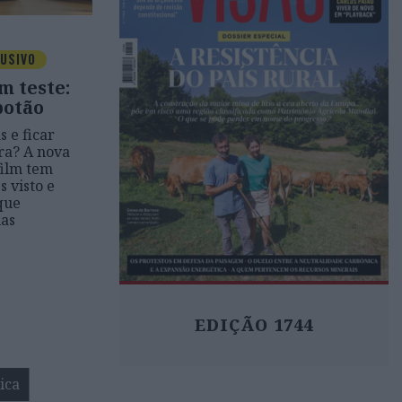
USIVO
m teste:
botão
s e ficar
ra? A nova
film tem
 visto e
que
nas
EDIÇÃO 1744
ica