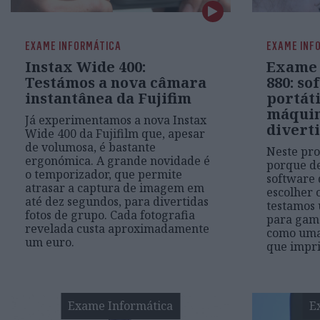
EXAME INFORMÁTICA
EXAME INF
Instax Wide 400:
Exame 
Testámos a nova câmara
880: so
instantânea da Fujifim
portáti
máquin
Já experimentamos a nova Instax
divert
Wide 400 da Fujifilm que, apesar
de volumosa, é bastante
Neste pr
ergonómica. A grande novidade é
porque de
o temporizador, que permite
software 
atrasar a captura de imagem em
escolher 
até dez segundos, para divertidas
testamos 
fotos de grupo. Cada fotografia
para game
revelada custa aproximadamente
como uma
um euro.
que impr
Exame Informática
E