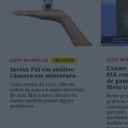
EXAME INF
EXAME INFORMÁTICA
EXCLUSIVO
Exame 
Instax Pal em análise:
814: c
Câmara em miniatura
de gami
Custa menos de €100, cabe na
Moto G
palma da mão e é muito divertida
de usar. Mas a nova câmara da
Neste pr
Instax também possui alguns
prova os 
problemas
cancelame
mercado, 
atualmen
melhor re