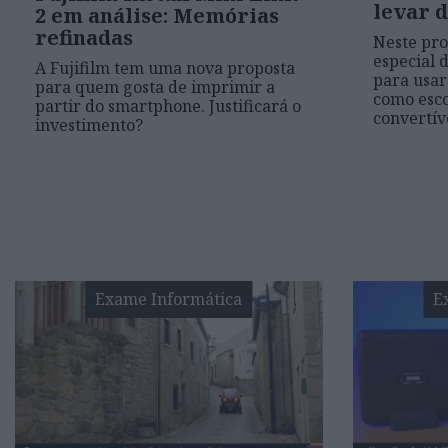
levar d
2 em análise: Memórias
refinadas
Neste pro
especial 
A Fujifilm tem uma nova proposta
para usar
para quem gosta de imprimir a
como esco
partir do smartphone. Justificará o
convertív
investimento?
Exame Informática
E