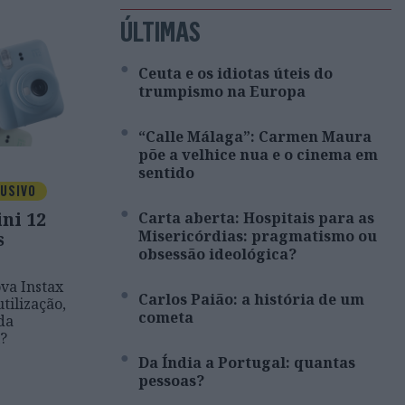
ÚLTIMAS
Ceuta e os idiotas úteis do
trumpismo na Europa
“Calle Málaga”: Carmen Maura
põe a velhice nua e o cinema em
sentido
USIVO
ni 12
Carta aberta: Hospitais para as
Misericórdias: pragmatismo ou
s
obsessão ideológica?
ova Instax
Carlos Paião: a história de um
tilização,
cometa
da
?
Da Índia a Portugal: quantas
pessoas?