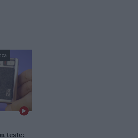
ica
m teste: