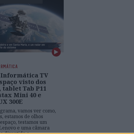
ORMÁTICA
Informática TV
Espaço visto dos
 tablet Tab P11
stax Mini 40 e
UX 300E
ograma, vamos ver como,
s, estamos de olhos
 espaço, testamos um
 Lenovo e uma câmara
ca divertida e