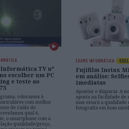
ORMÁTICA
EXAME INFORMÁTICA
EXCL
Informática TV nº
Fujifilm Instax Mi
omo escolher um PC
em análise: Selfie
ng e teste ao
imediatas
73
Apontar e disparar. A n
ograma, colocamos à
aposta na facilidade de u
auriculares com melhor
mas estará a qualidade 
nto de ruído do
fotografia em bom nível
revelamos qual é,
te, o smartphone com a
lação qualidade/preço,