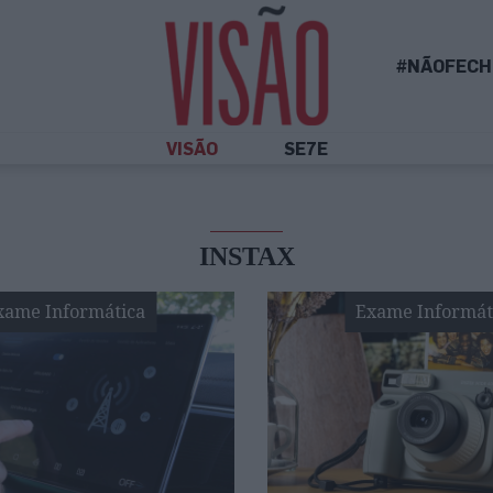
#NÃOFECH
VISÃO
SE7E
INSTAX
xame Informática
Exame Informát