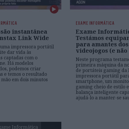
ORMÁTICA
EXAME INFORMÁTICA
são instantânea
Exame Informátic
Instax Link Wide
Testámos equipa
para amantes dos
uma impressora portátil
videojogos (e não 
te dar vida às
as captadas com o
Neste programa testam
ne. Há modelos
primeira máquina da no
dos, podemos criar
de portáteis gaming da
 e temos o resultado
impressora portátil par
 mão em dois minutos
smartphone, um monito
gaming cheio de estilo 
balança inteligente cap
ajudá-lo a manter-se sa
xame Informática