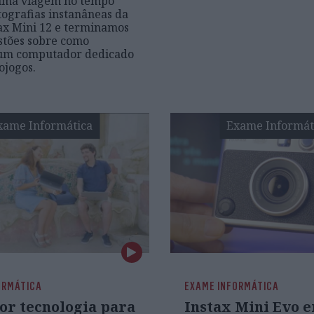
uma viagem no tempo
tografias instanâneas da
ax Mini 12 e terminamos
stões sobre como
 um computador dedicado
ojogos.
xame Informática
Exame Informát
ORMÁTICA
EXAME INFORMÁTICA
or tecnologia para
Instax Mini Evo e