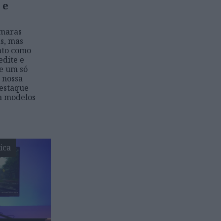
 e
âmaras
as, mas
nto como
edite e
e um só
 nossa
destaque
a modelos
ica