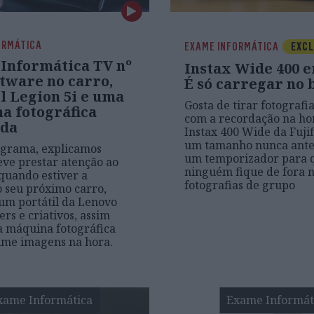
ORMÁTICA
EXAME INFORMÁTICA
EXCL
Informática TV nº
Instax Wide 400 e
ftware no carro,
É só carregar no 
l Legion 5i e uma
Gosta de tirar fotografia
a fotográfica
com a recordação na ho
ida
Instax 400 Wide da Fuji
um tamanho nunca antes
ograma, explicamos
um temporizador para 
ve prestar atenção ao
ninguém fique de fora 
quando estiver a
fotografias de grupo
o seu próximo carro,
um portátil da Lenovo
rs e criativos, assim
 máquina fotográfica
ime imagens na hora.
xame Informática
Exame Informát