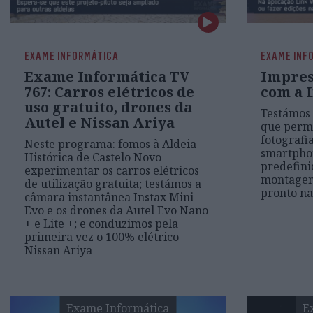
EXAME INFORMÁTICA
EXAME INF
Exame Informática TV
Impres
767: Carros elétricos de
com a 
uso gratuito, drones da
Testámos 
Autel e Nissan Ariya
que permi
fotografi
Neste programa: fomos à Aldeia
smartpho
Histórica de Castelo Novo
predefini
experimentar os carros elétricos
montagens
de utilização gratuita; testámos a
pronto na
câmara instantânea Instax Mini
Evo e os drones da Autel Evo Nano
+ e Lite +; e conduzimos pela
primeira vez o 100% elétrico
Nissan Ariya
Exame Informática
E