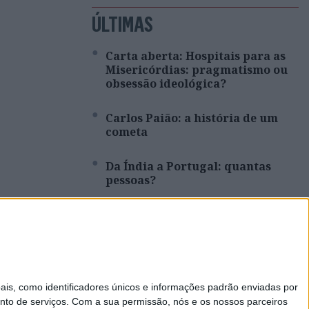
ÚLTIMAS
Carta aberta: Hospitais para as
Misericórdias: pragmatismo ou
obsessão ideológica?
Carlos Paião: a história de um
cometa
Da Índia a Portugal: quantas
pessoas?
Opinião | Ser professor, uma
reflexão
Não há transição ecológica sem
mineração. Opinião de Carlos
s, como identificadores únicos e informações padrão enviadas por
Alberto Cupeto
nto de serviços.
Com a sua permissão, nós e os nossos parceiros