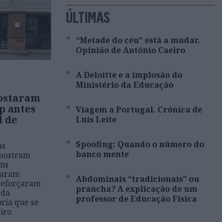
ÚLTIMAS
“Metade do céu” está a mudar.
Opinião de António Caeiro
A Deloitte e a implosão do
Ministério da Educação
postaram
p antes
Viagem a Portugal. Crónica de
l de
Luís Leite
Spoofing: Quando o número do
às
banco mente
 mostram
uns
raram
Abdominais “tradicionais” ou
 reforçaram
prancha? A explicação de um
 da
professor de Educação Física
ria que se
eiro