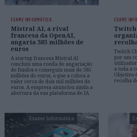
EXAME INFORMÁTICA
EXAME INF
Mistral AI, a rival
Twitch
francesa da OpenAI,
organi
angaria 385 milhões de
recolh
euros
Twitch Ch
por um co
A startup francesa Mistral AI
utilizado
concluiu uma ronda de angariação
a toda a 
de fundos e conseguiu mais de 385
Objetivo 
milhões de euros, o que a coloca a
recolha d
valer cerca de dois mil milhões de
euros. A empresa anunciou ainda a
abertura da sua plataforma de IA
Exame Informática
E