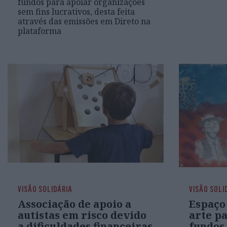
fundos para apoiar organizações
sem fins lucrativos, desta feita
através das emissões em Direto na
plataforma
VISÃO SOLIDÁRIA
VISÃO SOLI
Associação de apoio a
Espaço 
autistas em risco devido
arte p
a dificuldades financeiras
fundos