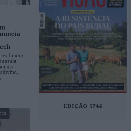
em
anuncia
tech
res fundos
enínsula
imeira
eadwind,
s
EDIÇÃO 1744
ica