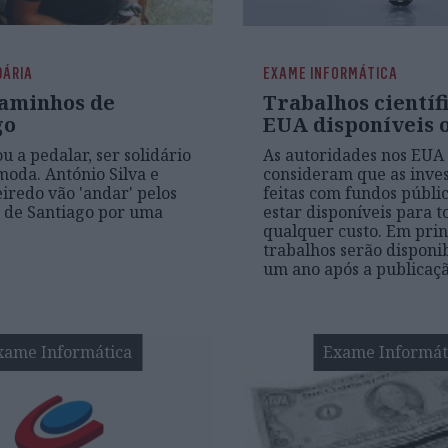
DÁRIA
EXAME INFORMÁTICA
caminhos de
Trabalhos científ
go
EUA disponíveis 
u a pedalar, ser solidário
As autoridades nos EUA
moda. António Silva e
consideram que as inve
eiredo vão 'andar' pelos
feitas com fundos públ
 de Santiago por uma
estar disponíveis para t
qualquer custo. Em princ
trabalhos serão disponi
um ano após a publicaçã
xame Informática
Exame Informát