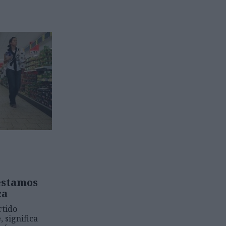
 estamos
ca
rtido
, significa