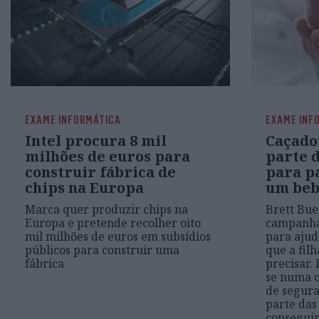
EXAME INFORMÁTICA
EXAME INF
Intel procura 8 mil
Caçado
milhões de euros para
parte 
construir fábrica de
para p
chips na Europa
um be
Marca quer produzir chips na
Brett Bu
Europa e pretende recolher oito
campanha
mil milhões de euros em subsídios
para ajud
públicos para construir uma
que a filh
fábrica
precisar.
se numa c
de segur
parte da
consegui