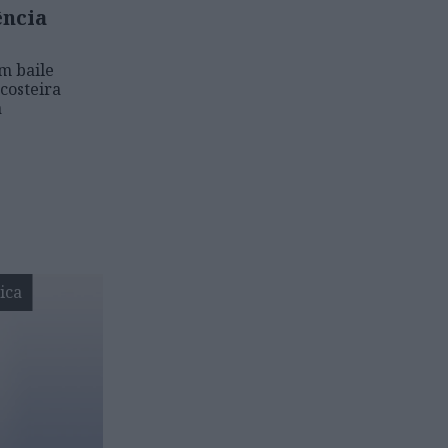
ência
um baile
costeira
a
ica