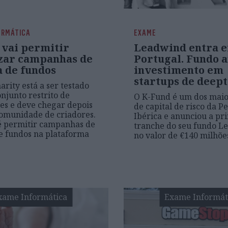
ORMÁTICA
EXAME
 vai permitir
Leadwind entra 
zar campanhas de
Portugal. Fundo 
a de fundos
investimento em
startups de deep
arity está a ser testado
njunto restrito de
O K-Fund é um dos maio
res e deve chegar depois
de capital de risco da P
comunidade de criadores.
Ibérica e anunciou a pr
é permitir campanhas de
tranche do seu fundo L
e fundos na plataforma
no valor de €140 milhõe
xame Informática
Exame Informát