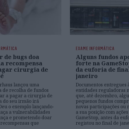
ORMÁTICA
EXAME INFORMÁTICA
r de bugs doa
Alguns fundos a
da recompensa
forte na GameSto
agar cirurgia de
da euforia de fina
bé
janeiro
erhaus lançou uma
Documentos entregues 
 de recolha de fundos
entidades reguladoras
ar a pagar a cirurgia de
que, até dezembro, alg
a do seu irmão irá
pequenos fundos comp
 Deu o exemplo lançando-
novas participações ou
aça a vulnerabilidades
a sua posição com ações
ança e prometendo doar
GameStop, antes da eufo
s recompensas que
registou no final de jan
r