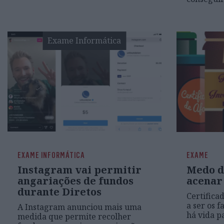
Exame Informática
EXAME INFORMÁTICA
EXAME
Instagram vai permitir
Medo de
angariações de fundos
acenar
durante Diretos
Certifica
a ser os 
A Instagram anunciou mais uma
há vida p
medida que permite recolher