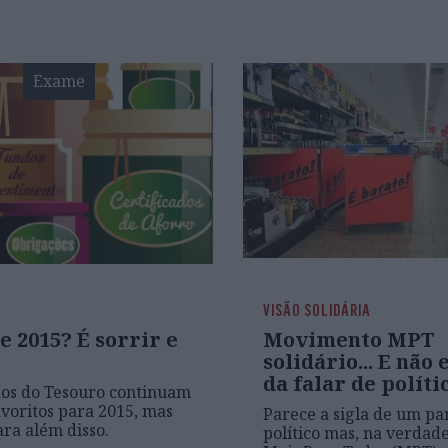
Exame
VISÃO SOLIDÁRIA
 2015? É sorrir e
Movimento MPT
solidário... E não
da falar de políti
dos do Tesouro continuam
favoritos para 2015, mas
Parece a sigla de um pa
ara além disso.
político mas, na verdade