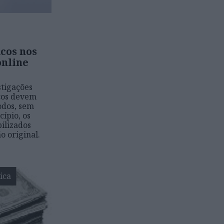
icos nos
online
stigações
icos devem
odos, sem
ípio, os
bilizados
o original.
ica