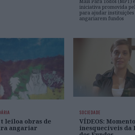
Mais Para Todos (MPT) 
iniciativa promovida pel
para ajudar instituições 
angariarem fundos
DÁRIA
SOCIEDADE
t leiloa obras de
VÍDEOS: Momento
ara angariar
inesquecíveis da 
dos Fundos