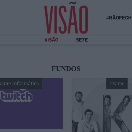
#NÃOFECH
VISÃO
SE7E
FUNDOS
xame Informática
Exame