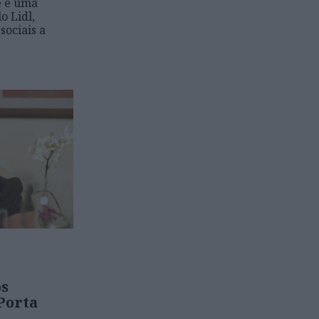
e é uma
o Lidl,
sociais a
s
Porta