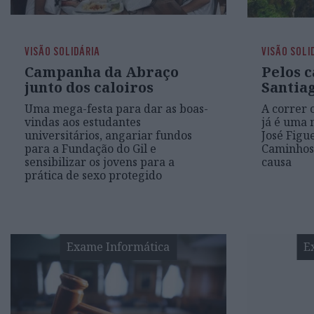
VISÃO SOLIDÁRIA
VISÃO SOLI
Campanha da Abraço
Pelos 
junto dos caloiros
Santia
Uma mega-festa para dar as boas-
A correr o
vindas aos estudantes
já é uma 
universitários, angariar fundos
José Figu
para a Fundação do Gil e
Caminhos
sensibilizar os jovens para a
causa
prática de sexo protegido
Exame Informática
E