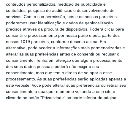
conteúdos personalizados, medição de publicidade e
China, mas também da América e da Rússia não
conteúdos, pesquisa de audiências e desenvolvimento de
destruir [a ordem comercial global], mas melhorá-
serviços.
Com a sua permissão, nós e os nossos parceiros
la. Não iniciar guerras comerciais que tantas vezes
poderemos usar identificação e dados de geolocalização
precisos através da procura de dispositivos. Poderá clicar para
na nossa História se transformaram em conflitos”,
consentir o processamento por nossa parte e pela parte dos
afirmou ontem Donald Tusk, presidente do
nossos 1019 parceiros, conforme descrito acima. Em
Conselho Europeu.
alternativa, pode aceder a informações mais pormenorizadas e
alterar as suas preferências antes de consentir ou recusar o
Enquanto os EUA ameaçam e colocam no terreno
consentimento.
Tenha em atenção que algum processamento
dos seus dados pessoais poderá não exigir o seu
novas tarifas para tentar forçar Pequim a ceder,
consentimento, mas que tem o direito de se opor a esse
Bruxelas tem insistido na via diplomática,
processamento. As suas preferências serão aplicadas apenas a
concentrando-se na possibilidade de empresas
este website. Você pode alterar suas preferências ou retirar seu
consentimento a qualquer momento voltando a este site e
europeias deterem as suas operações locais na
clicando no botão "Privacidade" na parte inferior da página.
China, em vez de serem obrigadas a formar uma
parceria com uma empresa chinesa.
Enquanto Trump mantém uma relação tensa com