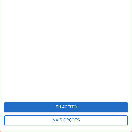
Inventário do Eclipse: Grande
Umbra, pela escritora Cristina
Drios
EU ACEITO
MAIS OPÇÕES