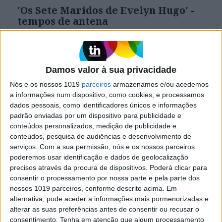
'Os Sete Maridos de Evelyn Hugo' -
tempos de antena
Ouve aqui os podcasts sobre o livro de Taylor
Jenkins
Damos valor à sua privacidade
Nós e os nossos 1019
parceiros
armazenamos e/ou acedemos
Visão Júnior
a informações num dispositivo, como cookies, e processamos
dados pessoais, como identificadores únicos e informações
padrão enviadas por um dispositivo para publicidade e
conteúdos personalizados, medição de publicidade e
conteúdos, pesquisa de audiências e desenvolvimento de
serviços.
Com a sua permissão, nós e os nossos parceiros
poderemos usar identificação e dados de geolocalização
precisos através da procura de dispositivos. Poderá clicar para
consentir o processamento por nossa parte e pela parte dos
nossos 1019 parceiros, conforme descrito acima. Em
VISÃO JÚNIOR
alternativa, pode aceder a informações mais pormenorizadas e
'As Intermitências da Morte' -
alterar as suas preferências antes de consentir ou recusar o
tempos de antena
consentimento.
Tenha em atenção que algum processamento