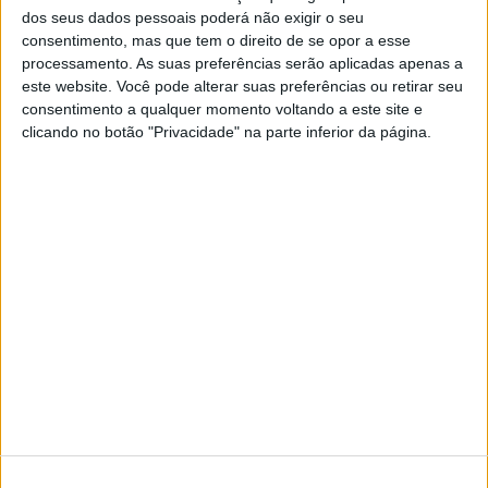
Ouve aqui os podcasts sobre o livro de José
dos seus dados pessoais poderá não exigir o seu
Saramago
consentimento, mas que tem o direito de se opor a esse
processamento. As suas preferências serão aplicadas apenas a
este website. Você pode alterar suas preferências ou retirar seu
consentimento a qualquer momento voltando a este site e
clicando no botão "Privacidade" na parte inferior da página.
SITES DO GRUPO TRUST IN NEWS
Visão
Visão Se7e