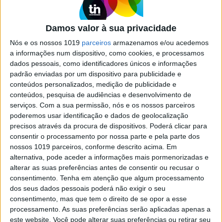
Balenciaga: A vida e a obsessão de
um mestre na nova série da Disney+
Damos valor à sua privacidade
A primeira série original espanhola para a
Nós e os nossos 1019
parceiros
armazenamos e/ou acedemos
Disney+ conta a história de Cristóbal Balenciaga
a informações num dispositivo, como cookies, e processamos
e da sua ascensão no mundo da alta-costura
dados pessoais, como identificadores únicos e informações
padrão enviadas por um dispositivo para publicidade e
conteúdos personalizados, medição de publicidade e
conteúdos, pesquisa de audiências e desenvolvimento de
Se7e
serviços.
Com a sua permissão, nós e os nossos parceiros
poderemos usar identificação e dados de geolocalização
precisos através da procura de dispositivos. Poderá clicar para
consentir o processamento por nossa parte e pela parte dos
nossos 1019 parceiros, conforme descrito acima. Em
alternativa, pode aceder a informações mais pormenorizadas e
alterar as suas preferências antes de consentir ou recusar o
consentimento.
Tenha em atenção que algum processamento
dos seus dados pessoais poderá não exigir o seu
consentimento, mas que tem o direito de se opor a esse
VISÃO SETE
processamento. As suas preferências serão aplicadas apenas a
As 10 melhores séries de 2023, em
este website. Você pode alterar suas preferências ou retirar seu