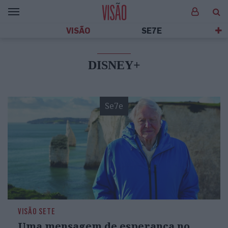
VISÃO
SE7E
DISNEY+
Se7e
VISÃO SETE
Uma mensagem de esperança no