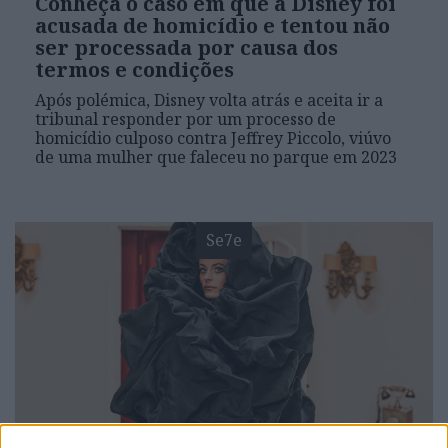
Conheça o caso em que a Disney foi
acusada de homicídio e tentou não
ser processada por causa dos
termos e condições
Após polémica, Disney volta atrás e aceita ir a
tribunal responder por um processo de
homicídio culposo contra Jeffrey Piccolo, viúvo
de uma mulher que faleceu no parque em 2023
Se7e
VISÃO SETE