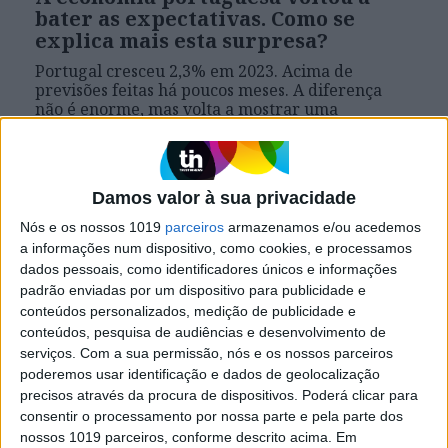
bater as expectativas. Como se
explica mais esta surpresa?
Portugal cresceu 2,3% em 2023. Acima de
previsões feitas há poucos meses. A diferença
não é enorme, mas volta a mostrar uma
tendência: a superação das expectativas pela
economia nacional. Porquê? E como conciliar isso
com o legado disputado do Governo nesta área?
António Costa Silva e economistas ajudam a
Damos valor à sua privacidade
VISÃO a responder
Nós e os nossos 1019
parceiros
armazenamos e/ou acedemos
a informações num dispositivo, como cookies, e processamos
dados pessoais, como identificadores únicos e informações
padrão enviadas por um dispositivo para publicidade e
conteúdos personalizados, medição de publicidade e
conteúdos, pesquisa de audiências e desenvolvimento de
serviços.
Com a sua permissão, nós e os nossos parceiros
poderemos usar identificação e dados de geolocalização
precisos através da procura de dispositivos. Poderá clicar para
consentir o processamento por nossa parte e pela parte dos
nossos 1019 parceiros, conforme descrito acima. Em