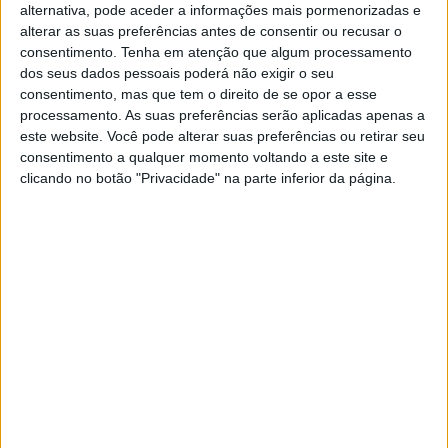
alternativa, pode aceder a informações mais pormenorizadas e
alterar as suas preferências antes de consentir ou recusar o
VISÃO FEST
consentimento.
Tenha em atenção que algum processamento
“Com esta crise, teremos maior
dos seus dados pessoais poderá não exigir o seu
domínio das energias renováveis,
consentimento, mas que tem o direito de se opor a esse
incluindo o hidrogénio”
processamento. As suas preferências serão aplicadas apenas a
este website. Você pode alterar suas preferências ou retirar seu
António Costa Silva e José Sá Fernandes debatem
consentimento a qualquer momento voltando a este site e
no VISÃO FEST Verde os desafios ambientais do
clicando no botão "Privacidade" na parte inferior da página.
futuro, sem perder uma perspetiva otimista. O
aeroporto é que já devia de ter saído de Lisboa
"há muito tempo"
SITES DO GRUPO TRUST IN NEWS
Visão
Visão Se7e