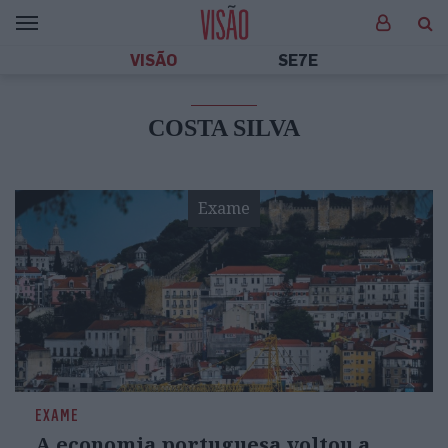
VISÃO
SE7E
COSTA SILVA
Exame
EXAME
A economia portuguesa voltou a