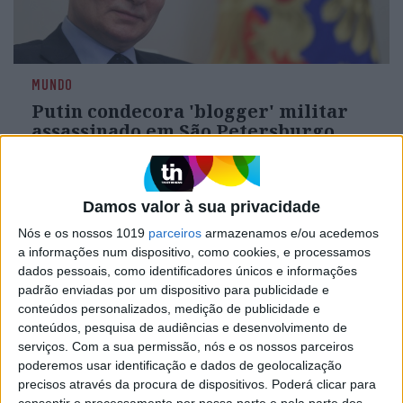
MUNDO
Putin condecora 'blogger' militar
assassinado em São Petersburgo
O Presidente russo Vladimir Putin condecorou
hoje a título póstumo o 'blogger' russo Vladlen
Tatarsky, assassinado num atentado à bomba
Damos valor à sua privacidade
cometido no domingo em São Petersburgo
Nós e os nossos 1019
parceiros
armazenamos e/ou acedemos
a informações num dispositivo, como cookies, e processamos
dados pessoais, como identificadores únicos e informações
padrão enviadas por um dispositivo para publicidade e
conteúdos personalizados, medição de publicidade e
conteúdos, pesquisa de audiências e desenvolvimento de
serviços.
Com a sua permissão, nós e os nossos parceiros
poderemos usar identificação e dados de geolocalização
precisos através da procura de dispositivos. Poderá clicar para