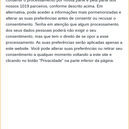
consentir o processamento por nossa parte e pela parte dos
nossos 1019 parceiros, conforme descrito acima. Em
alternativa, pode aceder a informações mais pormenorizadas e
alterar as suas preferências antes de consentir ou recusar o
MUNDO
consentimento.
Tenha em atenção que algum processamento
Itália revoga por "indignidade"
dos seus dados pessoais poderá não exigir o seu
condecorações atribuídas a
consentimento, mas que tem o direito de se opor a esse
responsáveis russos
processamento. As suas preferências serão aplicadas apenas a
este website. Você pode alterar suas preferências ou retirar seu
A Itália revogou por "indignidade" a
consentimento a qualquer momento voltando a este site e
condecoração que concedeu ao primeiro-
clicando no botão "Privacidade" na parte inferior da página.
ministro russo, a dois outros membros do
Governo e ao presidente do banco VTB, a
segunda maior empresa bancária estatal da
Rússia, noticiou hoje a imprensa local