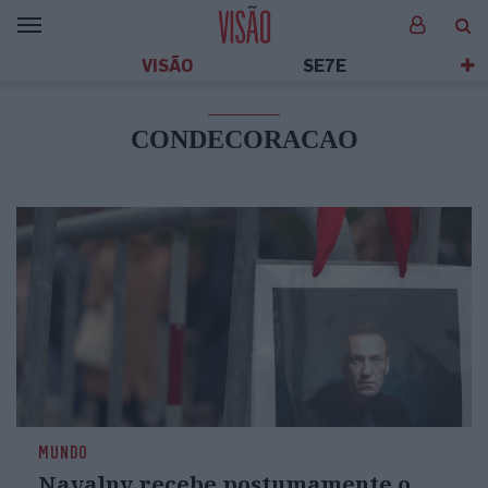
VISÃO
SE7E
CONDECORACAO
MUNDO
Navalny recebe postumamente o