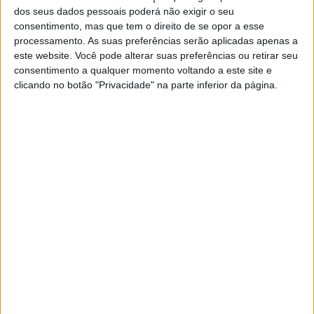
dos seus dados pessoais poderá não exigir o seu
consentimento, mas que tem o direito de se opor a esse
processamento. As suas preferências serão aplicadas apenas a
este website. Você pode alterar suas preferências ou retirar seu
consentimento a qualquer momento voltando a este site e
clicando no botão "Privacidade" na parte inferior da página.
VISÃO SAÚDE
Porque se troca o nome de alguém
Uma equipa de psicólogos fez inquéritos a quase
2 mil pessoas, com o objetivo de descobrir por
que razões se trocam nomes de pessoas com
relações muito próximas
Se7e