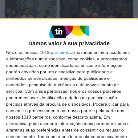
Damos valor à sua privacidade
Nós e os nossos 1019
parceiros
armazenamos e/ou acedemos
a informações num dispositivo, como cookies, e processamos
SOCIEDADE
dados pessoais, como identificadores únicos e informações
O ano do Mundial - as tendências de
padrão enviadas por um dispositivo para publicidade e
pesquisa no Google em 2018
conteúdos personalizados, medição de publicidade e
conteúdos, pesquisa de audiências e desenvolvimento de
Mundial da Rússia, Incêndio de Monchique e
Bruno de Carvalho estão no topo das pesquisas
serviços.
Com a sua permissão, nós e os nossos parceiros
nacionais no ano que está quase no fim
poderemos usar identificação e dados de geolocalização
precisos através da procura de dispositivos. Poderá clicar para
consentir o processamento por nossa parte e pela parte dos
nossos 1019 parceiros, conforme descrito acima. Em
Visão Saúde
alternativa, pode aceder a informações mais pormenorizadas e
alterar as suas preferências antes de consentir ou recusar o
consentimento.
Tenha em atenção que algum processamento