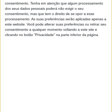
A que sabe Portugal?
consentimento.
Tenha em atenção que algum processamento
dos seus dados pessoais poderá não exigir o seu
A VISÃO foi ver ver como o programa Taste
consentimento, mas que tem o direito de se opor a esse
Portugal anda a criar uma rede de restaurantes
processamento. As suas preferências serão aplicadas apenas a
portugueses espalhados pelo mundo,
este website. Você pode alterar suas preferências ou retirar seu
certificando estes verdadeiros embaixadores da
consentimento a qualquer momento voltando a este site e
gastronomia nacional
clicando no botão "Privacidade" na parte inferior da página.
SITES DO GRUPO TRUST IN NEWS
Visão
Visão Se7e