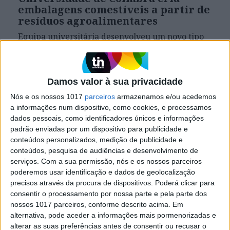
embalagens comestíveis a partir de
resíduos agroalimentares
Equipa universitária desenvolveu um novo tipo
de embalagens que se podem comer, a partir de
diferentes resíduos da indústria agroalimentar e
da pesca, numa alternativa sustentável ao
plástico
Damos valor à sua privacidade
Nós e os nossos 1017
parceiros
armazenamos e/ou acedemos
a informações num dispositivo, como cookies, e processamos
dados pessoais, como identificadores únicos e informações
padrão enviadas por um dispositivo para publicidade e
conteúdos personalizados, medição de publicidade e
conteúdos, pesquisa de audiências e desenvolvimento de
serviços.
Com a sua permissão, nós e os nossos parceiros
poderemos usar identificação e dados de geolocalização
precisos através da procura de dispositivos. Poderá clicar para
consentir o processamento por nossa parte e pela parte dos
nossos 1017 parceiros, conforme descrito acima. Em
alternativa, pode aceder a informações mais pormenorizadas e
SOCIEDADE
alterar as suas preferências antes de consentir ou recusar o