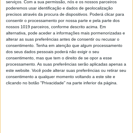
serviços.
Com a sua permissão, nós e os nossos parceiros
POLÍTICA
poderemos usar identificação e dados de geolocalização
precisos através da procura de dispositivos. Poderá clicar para
Transparência divide o PS
consentir o processamento por nossa parte e pela parte dos
O pacote da transparência está a criar divisôes
nossos 1019 parceiros, conforme descrito acima. Em
no grupo parlamentar do PS. Enquanto Sérgio
alternativa, pode aceder a informações mais pormenorizadas e
Sousa Pinto criticou o projeto do partido, Isabel
alterar as suas preferências antes de consentir ou recusar o
Moreira foi mais longe e diz que votará contra se
consentimento.
Tenha em atenção que algum processamento
a proposta não for alterada
dos seus dados pessoais poderá não exigir o seu
consentimento, mas que tem o direito de se opor a esse
processamento. As suas preferências serão aplicadas apenas a
este website. Você pode alterar suas preferências ou retirar seu
consentimento a qualquer momento voltando a este site e
clicando no botão "Privacidade" na parte inferior da página.