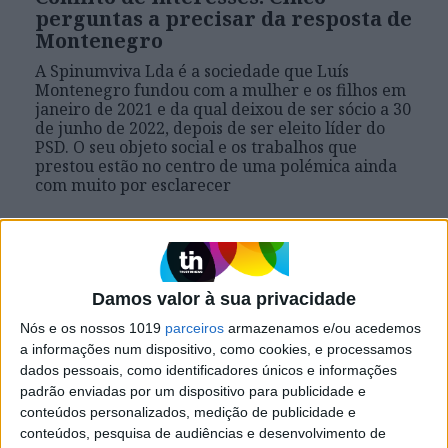
perguntas a precisar da resposta de
Montenegro
A Spinumviva Lda é a sociedade que Luís
Montenegro fundou com a mulher e os filhos em
janeiro de 2021 e da qual deixou de ser sócio a 30
de junho de 2022, depois de ser eleito líder do
PSD. O seu objeto social e os trabalhos que
prestou estão no centro de uma polémica ainda
com muito por esclarecer
Damos valor à sua privacidade
Nós e os nossos 1019
parceiros
armazenamos e/ou acedemos
a informações num dispositivo, como cookies, e processamos
dados pessoais, como identificadores únicos e informações
padrão enviadas por um dispositivo para publicidade e
conteúdos personalizados, medição de publicidade e
conteúdos, pesquisa de audiências e desenvolvimento de