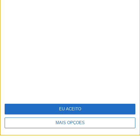
TERMOS E CONDIÇÕES DE UTILIZAÇÃO
POLÍTICA DE PRIVACIDADDE
POLÍTICA DE COOKIES
Copyright © Trust in News. Todos os direitos reservados.
EU ACEITO
MAIS OPÇÕES