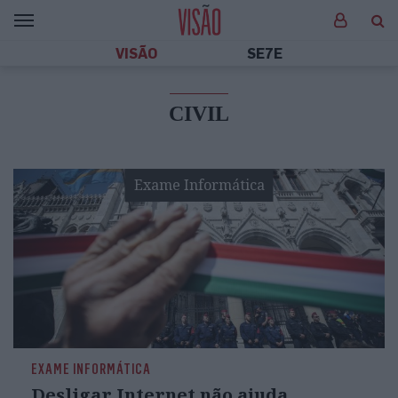
VISÃO
SE7E
CIVIL
Exame Informática
EXAME INFORMÁTICA
Desligar Internet não ajuda