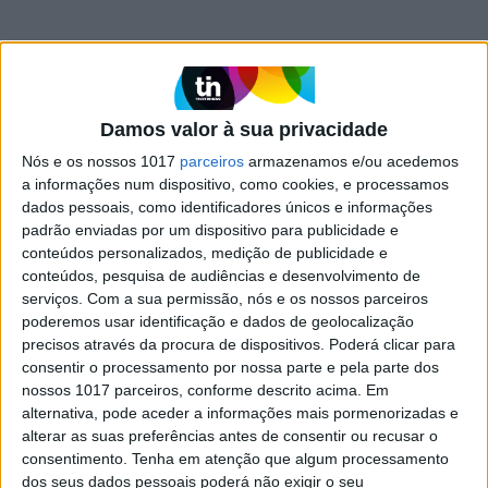
LUSA
BES:Lesados chegam à sede do Novo
Banco e enchem paredes de
Damos valor à sua privacidade
cartazes
Nós e os nossos 1017
parceiros
armazenamos e/ou acedemos
a informações num dispositivo, como cookies, e processamos
dados pessoais, como identificadores únicos e informações
padrão enviadas por um dispositivo para publicidade e
LUSA
conteúdos personalizados, medição de publicidade e
Amnistia Internacional denuncia
conteúdos, pesquisa de audiências e desenvolvimento de
serviços.
Com a sua permissão, nós e os nossos parceiros
repressão letal contra
poderemos usar identificação e dados de geolocalização
manifestantes venezuelanos
precisos através da procura de dispositivos. Poderá clicar para
consentir o processamento por nossa parte e pela parte dos
nossos 1017 parceiros, conforme descrito acima. Em
alternativa, pode aceder a informações mais pormenorizadas e
LUSA
alterar as suas preferências antes de consentir ou recusar o
BES: Dezenas de pessoas voltaram a
consentimento.
Tenha em atenção que algum processamento
invadir Novo Banco de Viseu
dos seus dados pessoais poderá não exigir o seu