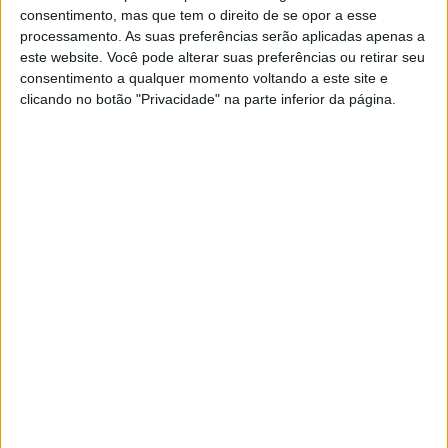
consentimento, mas que tem o direito de se opor a esse
processamento. As suas preferências serão aplicadas apenas a
este website. Você pode alterar suas preferências ou retirar seu
consentimento a qualquer momento voltando a este site e
LUSA
clicando no botão "Privacidade" na parte inferior da página.
BES: Clientes abandonam balcão do
Novo Banco após chegada da PSP
LUSA
Pelo menos 20 feridos e 40 detidos
em conflito na selva peruana
LUSA
Amnistia Internacional acusa Egito
de "encobrir" morte de
manifestantes