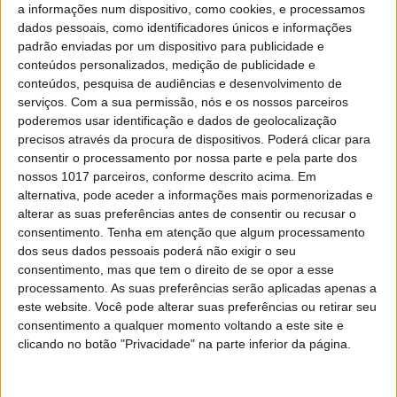
Kiko Martins
a informações num dispositivo, como cookies, e processamos
Como preparar umas pipocas caseiras deliciosas
dados pessoais, como identificadores únicos e informações
padrão enviadas por um dispositivo para publicidade e
conteúdos personalizados, medição de publicidade e
conteúdos, pesquisa de audiências e desenvolvimento de
serviços.
Com a sua permissão, nós e os nossos parceiros
poderemos usar identificação e dados de geolocalização
precisos através da procura de dispositivos. Poderá clicar para
consentir o processamento por nossa parte e pela parte dos
nossos 1017 parceiros, conforme descrito acima. Em
alternativa, pode aceder a informações mais pormenorizadas e
alterar as suas preferências antes de consentir ou recusar o
consentimento.
Tenha em atenção que algum processamento
dos seus dados pessoais poderá não exigir o seu
consentimento, mas que tem o direito de se opor a esse
VISÃO FEST
processamento. As suas preferências serão aplicadas apenas a
Contra o desperdício alimentar:
este website. Você pode alterar suas preferências ou retirar seu
consentimento a qualquer momento voltando a este site e
aprenda a fazer pickles de pepino e
clicando no botão "Privacidade" na parte inferior da página.
chamuças com o Chef Kiko
Kiko Martins, mais conhecido por Chef Kiko,
colaborador da VISÃO e uma das caras mais