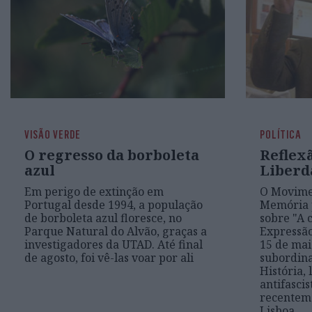
VISÃO VERDE
POLÍTICA
O regresso da borboleta
Reflex
azul
Liberd
Em perigo de extinção em
O Movime
Portugal desde 1994, a população
Memória 
de borboleta azul floresce, no
sobre "A 
Parque Natural do Alvão, graças a
Expressão"
investigadores da UTAD. Até final
15 de mai
de agosto, foi vê-las voar por ali
subordin
História,
antifascis
recenteme
Lisboa.