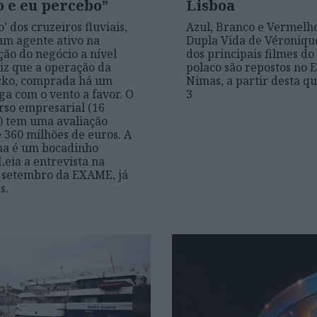
o e eu percebo”
Lisboa
’ dos cruzeiros fluviais,
Azul, Branco e Vermelho
um agente ativo na
Dupla Vida de Véroniqu
ção do negócio a nível
dos principais filmes do
diz que a operação da
polaco são repostos no 
cko, comprada há um
Nimas, a partir desta qu
ga com o vento a favor. O
3
rso empresarial (16
) tem uma avaliação
e 360 milhões de euros. A
na é um bocadinho
Leia a entrevista na
 setembro da EXAME, já
s.