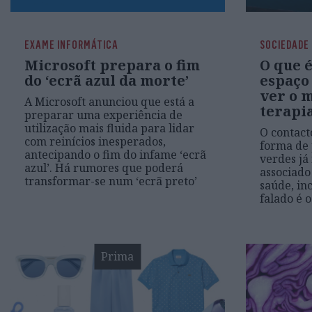
EXAME INFORMÁTICA
SOCIEDADE
Microsoft prepara o fim
O que é
do ‘ecrã azul da morte’
espaço 
ver o 
A Microsoft anunciou que está a
terapi
preparar uma experiência de
utilização mais fluida para lidar
O contact
com reinícios inesperados,
forma de 
antecipando o fim do infame ‘ecrã
verdes j
azul’. Há rumores que poderá
associado
transformar-se num ‘ecrã preto’
saúde, in
falado é o
Prima