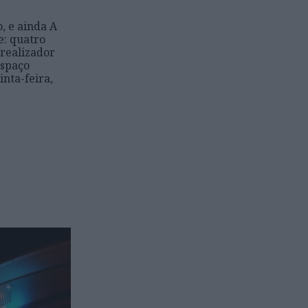
, e ainda A
e: quatro
 realizador
Espaço
inta-feira,