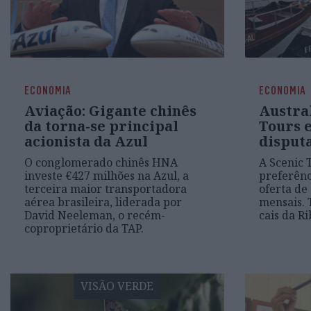
ECONOMIA
ECONOMIA
Aviação: Gigante chinês
Austra
da torna-se principal
Tours 
acionista da Azul
disput
O conglomerado chinês HNA
A Scenic 
investe €427 milhões na Azul, a
preferênc
terceira maior transportadora
oferta de
aérea brasileira, liderada por
mensais. 
David Neeleman, o recém-
cais da R
coproprietário da TAP.
VISÃO VERDE