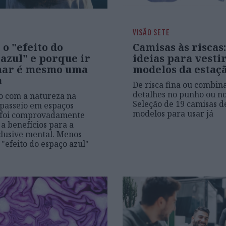
VISÃO SETE
 o "efeito do
Camisas às riscas:
azul" e porque ir
ideias para vesti
mar é mesmo uma
modelos da estaç
a
De risca fina ou combin
detalhes no punho ou no
o com a natureza na
Seleção de 19 camisas d
passeio em espaços
modelos para usar já
á foi comprovadamente
 a benefícios para a
clusive mental. Menos
 "efeito do espaço azul"