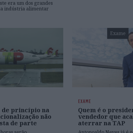
Este era um dos grandes
da indústria alimentar
Exame
EXAME
 de princípio na
Quem é o preside
acionalização não
vendedor que aca
sta de parte
aterrar na TAP
horas serão
Antonoaldo Neves já é o