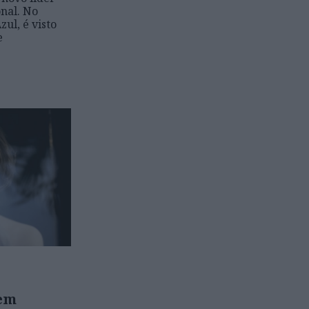
nal. No
zul, é visto
e
 em