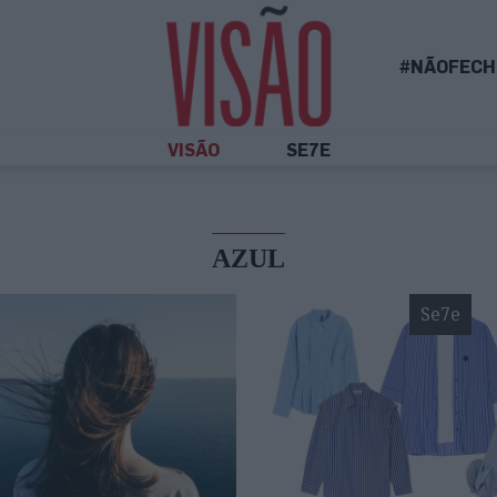
#NÃOFECH
VISÃO
SE7E
AZUL
Se7e