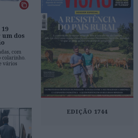
 19
r um dos
ão
adas, com
 colarinho.
e vários
EDIÇÃO 1744