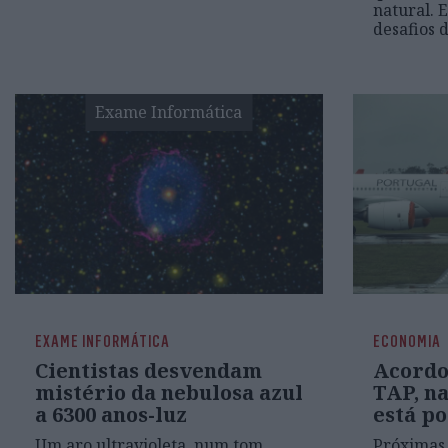
natural. 
desafios 
Exame Informática
EXAME INFORMÁTICA
ECONOMIA
Cientistas desvendam
Acordo
mistério da nebulosa azul
TAP, n
a 6300 anos-luz
está po
Um aro ultravioleta, num tom
Próximas 