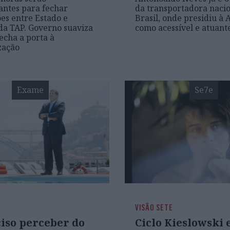
ntes para fechar
da transportadora nacio
es entre Estado e
Brasil, onde presidiu à A
da TAP. Governo suaviza
como acessível e atuant
echa a porta à
zação
Exame
Se7e
VISÃO SETE
ciso perceber do
Ciclo Kieslowski