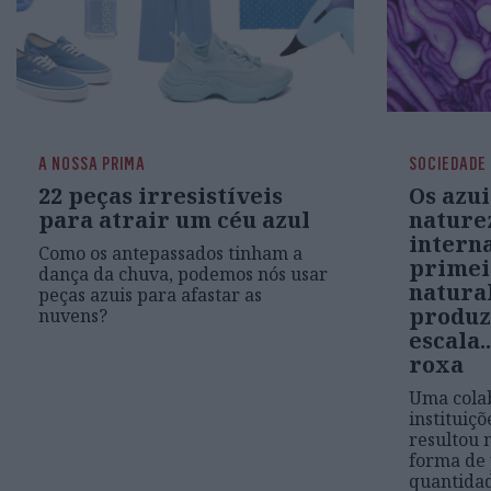
A NOSSA PRIMA
SOCIEDADE
22 peças irresistíveis
Os azui
para atrair um céu azul
nature
intern
Como os antepassados tinham a
primei
dança da chuva, podemos nós usar
natural
peças azuis para afastar as
produz
nuvens?
escala.
roxa
Uma cola
instituiçõ
resultou 
forma de
quantidad