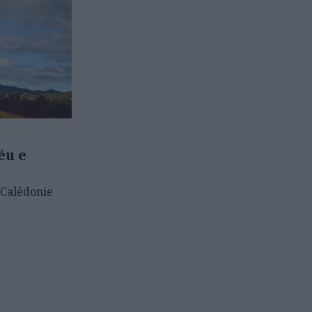
éu e
 Calédonie