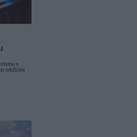
ul
utismo o
s edifícios