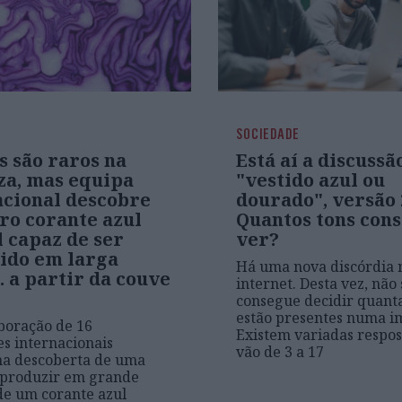
SOCIEDADE
s são raros na
Está aí a discussã
za, mas equipa
"vestido azul ou
acional descobre
dourado", versão 
ro corante azul
Quantos tons con
 capaz de ser
ver?
ido em larga
Há uma nova discórdia 
.. a partir da couve
internet. Desta vez, não 
consegue decidir quanta
estão presentes numa 
boração de 16
Existem variadas respos
es internacionais
vão de 3 a 17
na descoberta de uma
 produzir em grande
e um corante azul