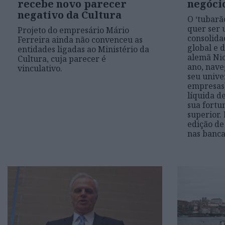
recebe novo parecer
negóci
negativo da Cultura
O ‘tubarão
quer ser 
Projeto do empresário Mário
consolida
Ferreira ainda não convenceu as
global e 
entidades ligadas ao Ministério da
alemã Ni
Cultura, cuja parecer é
ano, nave
vinculativo.
seu unive
empresas
líquida d
sua fortu
superior. 
edição de
nas banca