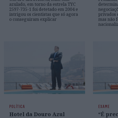
azulado, em torno da estrela TYC
determina
2597-735-1 foi detetado em 2004 e
negociaçõ
intrigou os cientistas que só agora
privados 
o conseguiram explicar
mas não f
nacionali
POLÍTICA
EXAME
Hotel da Douro Azul
“É pre