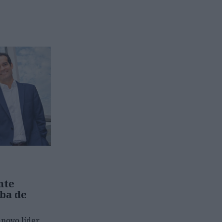
nte
ba de
 novo líder