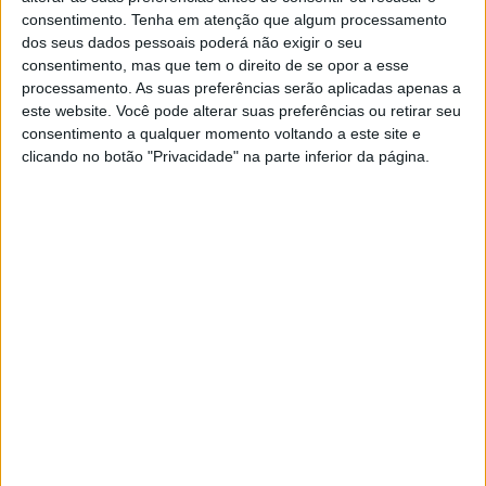
Já se conhecem os 30 finalistas do
consentimento.
Tenha em atenção que algum processamento
programa Astronauta por um Dia
dos seus dados pessoais poderá não exigir o seu
Terminou o processo de seleção que testou várias
consentimento, mas que tem o direito de se opor a esse
valências dos candidatos e estão encontrados os
processamento. As suas preferências serão aplicadas apenas a
30 finalistas que, a 3 de setembro, vão poder
este website. Você pode alterar suas preferências ou retirar seu
experimentar um voo parabólico e ser
consentimento a qualquer momento voltando a este site e
astronautas por um dia
clicando no botão "Privacidade" na parte inferior da página.
Exame Informática
EXAME INFORMÁTICA