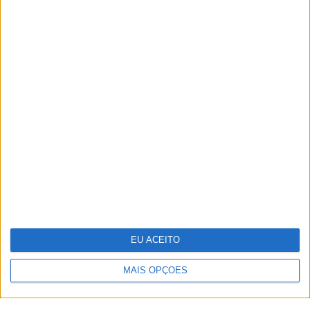
TERMOS E CONDIÇÕES DE UTILIZAÇÃO
POLÍTICA DE PRIVACIDADDE
POLÍTICA DE COOKIES
EU ACEITO
Copyright © Trust in News. Todos os direitos reservados.
MAIS OPÇÕES