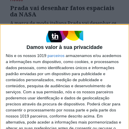
Prada vai desenhar fatos espaciais
da NASA
A marca de moda italiana Prada vai desenhar os
fatos espaciais da NASA para a missão lunar
Artemis III. A iniciativa surge de uma parceria
entre a marca de luxo e a empresa Axiom Space
Damos valor à sua privacidade
Nós e os nossos 1019
parceiros
armazenamos e/ou acedemos
a informações num dispositivo, como cookies, e processamos
Exame Informática
dados pessoais, como identificadores únicos e informações
padrão enviadas por um dispositivo para publicidade e
conteúdos personalizados, medição de publicidade e
conteúdos, pesquisa de audiências e desenvolvimento de
serviços.
Com a sua permissão, nós e os nossos parceiros
poderemos usar identificação e dados de geolocalização
precisos através da procura de dispositivos. Poderá clicar para
consentir o processamento por nossa parte e pela parte dos
nossos 1019 parceiros, conforme descrito acima. Em
alternativa, pode aceder a informações mais pormenorizadas e
EXAME INFORMÁTICA
alterar as suas preferências antes de consentir ou recusar o