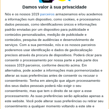
para aqui chegar: relato de uma
Damos valor à sua privacidade
vida invulgar
Nós e os nossos 1019
parceiros
armazenamos e/ou acedemos
"Não há racistas assim-assim", afirma o ator,
a informações num dispositivo, como cookies, e processamos
engenheiro mecânico, que já experimentou o
dados pessoais, como identificadores únicos e informações
racismo em três continentes
padrão enviadas por um dispositivo para publicidade e
conteúdos personalizados, medição de publicidade e
conteúdos, pesquisa de audiências e desenvolvimento de
serviços.
Com a sua permissão, nós e os nossos parceiros
poderemos usar identificação e dados de geolocalização
precisos através da procura de dispositivos. Poderá clicar para
SITES DO GRUPO TRUST IN NEWS
consentir o processamento por nossa parte e pela parte dos
nossos 1019 parceiros, conforme descrito acima. Em
alternativa, pode aceder a informações mais pormenorizadas e
alterar as suas preferências antes de consentir ou recusar o
Visão
Visão Se7e
consentimento.
Tenha em atenção que algum processamento
dos seus dados pessoais poderá não exigir o seu
consentimento, mas que tem o direito de se opor a esse
processamento. As suas preferências serão aplicadas apenas a
este website. Você pode alterar suas preferências ou retirar seu
consentimento a qualquer momento voltando a este site e