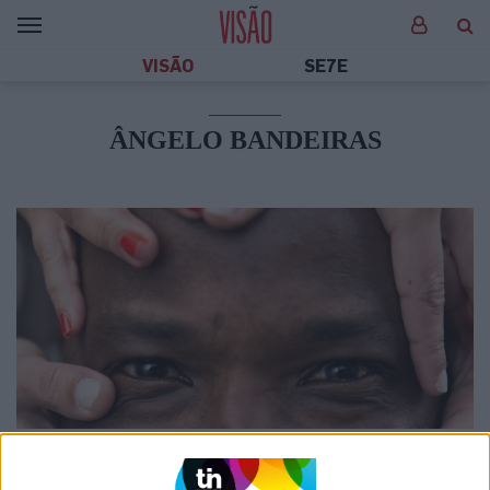
VISÃO
SE7E
ÂNGELO BANDEIRAS
SOCIEDADE
O que o ator Ângelo Torres andou