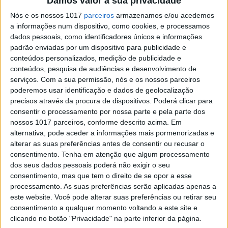
VISÃO DO DIA: Querer um palco
Damos valor à sua privacidade
megalómano não é crime. Mas pode
Nós e os nossos 1017
parceiros
armazenamos e/ou acedemos
ser um pecado
a informações num dispositivo, como cookies, e processamos
dados pessoais, como identificadores únicos e informações
padrão enviadas por um dispositivo para publicidade e
conteúdos personalizados, medição de publicidade e
conteúdos, pesquisa de audiências e desenvolvimento de
serviços.
Com a sua permissão, nós e os nossos parceiros
SITES DO GRUPO TRUST IN NEWS
poderemos usar identificação e dados de geolocalização
precisos através da procura de dispositivos. Poderá clicar para
consentir o processamento por nossa parte e pela parte dos
nossos 1017 parceiros, conforme descrito acima. Em
Visão
Visão Se7e
alternativa, pode aceder a informações mais pormenorizadas e
alterar as suas preferências antes de consentir ou recusar o
consentimento.
Tenha em atenção que algum processamento
dos seus dados pessoais poderá não exigir o seu
consentimento, mas que tem o direito de se opor a esse
processamento. As suas preferências serão aplicadas apenas a
este website. Você pode alterar suas preferências ou retirar seu
consentimento a qualquer momento voltando a este site e
clicando no botão "Privacidade" na parte inferior da página.