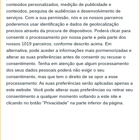
PENSAR
conteúdos personalizados, medição de publicidade e
conteúdos, pesquisa de audiências e desenvolvimento de
Viagem a Portugal. Crónica de Luís
serviços.
Com a sua permissão, nós e os nossos parceiros
Leite
poderemos usar identificação e dados de geolocalização
precisos através da procura de dispositivos. Poderá clicar para
consentir o processamento por nossa parte e pela parte dos
nossos 1019 parceiros, conforme descrito acima. Em
alternativa, pode aceder a informações mais pormenorizadas e
alterar as suas preferências antes de consentir ou recusar o
consentimento.
Tenha em atenção que algum processamento
dos seus dados pessoais poderá não exigir o seu
consentimento, mas que tem o direito de se opor a esse
processamento. As suas preferências serão aplicadas apenas a
este website. Você pode alterar suas preferências ou retirar seu
consentimento a qualquer momento voltando a este site e
clicando no botão "Privacidade" na parte inferior da página.
OPINIÃO
Spoofing: Quando o número do banco
mente