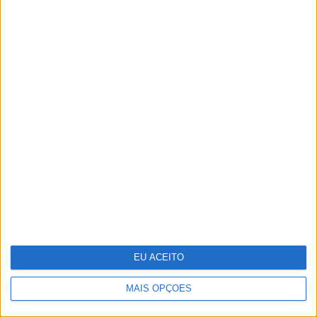
Margherita Missoni: “A moda tem
de acompanhar o ritmo das
mulheres”
EU ACEITO
MAIS OPÇÕES