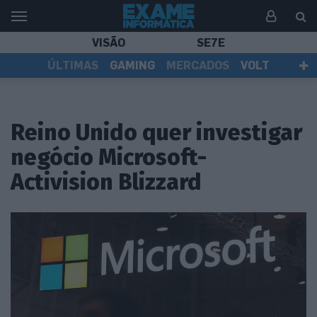
VISÃO
SE7E
ÚLTIMAS
GAMING
MERCADOS
VOLT
EI TV
TESTES
ASSINANTES
Reino Unido quer investigar
negócio Microsoft-
Activision Blizzard