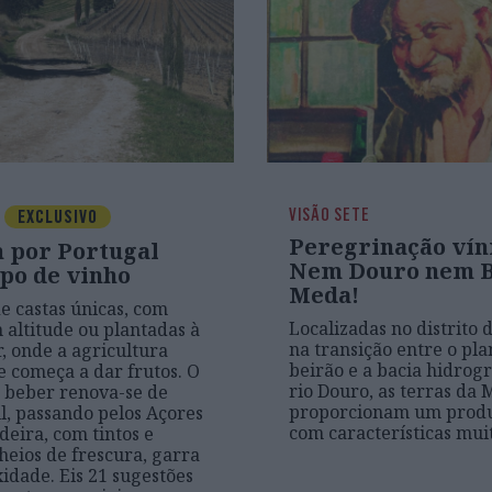
VISÃO SETE
EXCLUSIVO
Peregrinação vín
 por Portugal
Nem Douro nem Be
po de vinho
Meda!
e castas únicas, com
Localizadas no distrito 
 altitude ou plantadas à
na transição entre o pla
, onde a agricultura
beirão e a bacia hidrogr
e começa a dar frutos. O
rio Douro, as terras da
 beber renova-se de
proporcionam um produ
ul, passando pelos Açores
com características mui
deira, com tintos e
heios de frescura, garra
idade. Eis 21 sugestões