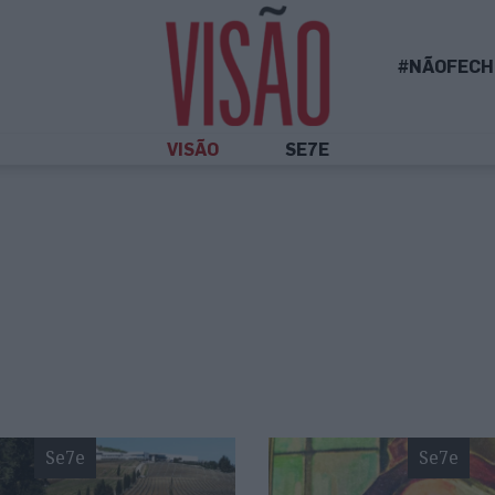
#NÃOFECH
VISÃO
SE7E
Se7e
Se7e