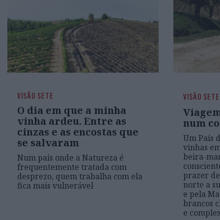
VISÃO SETE
VISÃO SETE
O dia em que a minha
Viagem
vinha ardeu. Entre as
num co
cinzas e as encostas que
Um País d
se salvaram
vinhas em
beira-mar
Num país onde a Natureza é
conscient
frequentemente tratada com
prazer de
desprezo, quem trabalha com ela
norte a s
fica mais vulnerável
e pela Ma
brancos c
e complex