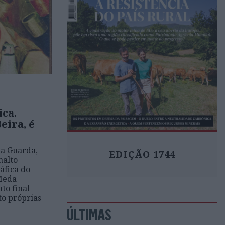
ica.
ira, é
da Guarda,
EDIÇÃO 1744
nalto
áfica do
 Meda
to final
to próprias
ÚLTIMAS