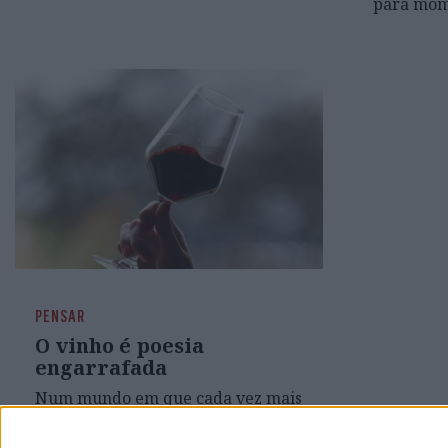
para mom
PENSAR
O vinho é poesia
engarrafada
Num mundo em que cada vez mais
os homens estão ensimesmados,
extremamente preocupados com