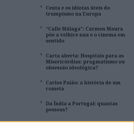
Ceuta e os idiotas úteis do
trumpismo na Europa
“Calle Málaga”: Carmen Maura
põe a velhice nua e o cinema em
sentido
Carta aberta: Hospitais para as
Misericórdias: pragmatismo ou
obsessão ideológica?
Carlos Paião: a história de um
cometa
Da Índia a Portugal: quantas
pessoas?