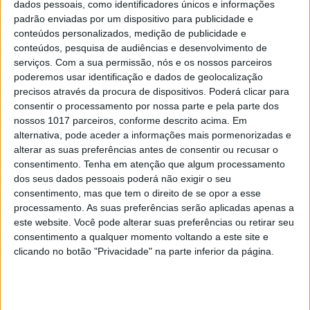
dados pessoais, como identificadores únicos e informações
padrão enviadas por um dispositivo para publicidade e
conteúdos personalizados, medição de publicidade e
conteúdos, pesquisa de audiências e desenvolvimento de
serviços.
Com a sua permissão, nós e os nossos parceiros
poderemos usar identificação e dados de geolocalização
precisos através da procura de dispositivos. Poderá clicar para
consentir o processamento por nossa parte e pela parte dos
nossos 1017 parceiros, conforme descrito acima. Em
OPINIÃO
alternativa, pode aceder a informações mais pormenorizadas e
Coisas estranhas deste mundo (já)
alterar as suas preferências antes de consentir ou recusar o
invertido
consentimento.
Tenha em atenção que algum processamento
dos seus dados pessoais poderá não exigir o seu
Quando já habitamos num mundo
consentimento, mas que tem o direito de se opor a esse
invertido, Stranger Things recorda-nos que
processamento. As suas preferências serão aplicadas apenas a
ainda existem portais de retorno. Eles abrem-se
este website. Você pode alterar suas preferências ou retirar seu
sempre que escolhemos comunicar em vez de
silenciar, agir em vez de adiar, cuidar em vez de
consentimento a qualquer momento voltando a este site e
ignorar
clicando no botão "Privacidade" na parte inferior da página.