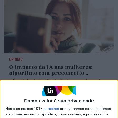
OPINIÃO
O impacto da IA nas mulheres:
algoritmo com preconceito...
A Inteligência Artificial não é neutra. Aprende
com dados históricos — e esses dados refletem
desigualdades estruturais
Damos valor à sua privacidade
Nós e os nossos 1017
parceiros
armazenamos e/ou acedemos
a informações num dispositivo, como cookies, e processamos