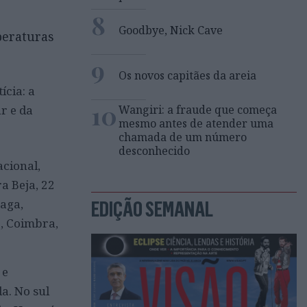
8
Goodbye, Nick Cave
peraturas
9
Os novos capitães da areia
ícia: a
10
r e da
Wangiri: a fraude que começa
mesmo antes de atender uma
chamada de um número
desconhecido
acional,
a Beja, 22
raga,
EDIÇÃO SEMANAL
o, Coimbra,
 e
a. No sul