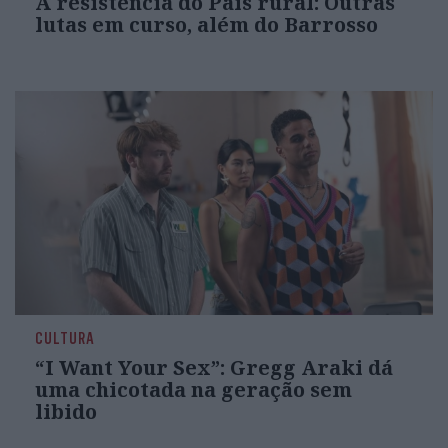
A resistência do País rural: Outras
lutas em curso, além do Barrosso
CULTURA
“I Want Your Sex”: Gregg Araki dá
uma chicotada na geração sem
libido