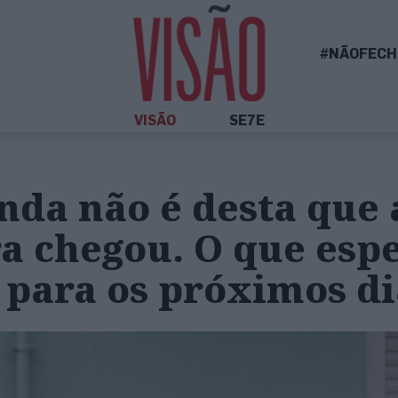
#NÃOFECH
VISÃO
SE7E
inda não é desta que 
a chegou. O que esp
 para os próximos di