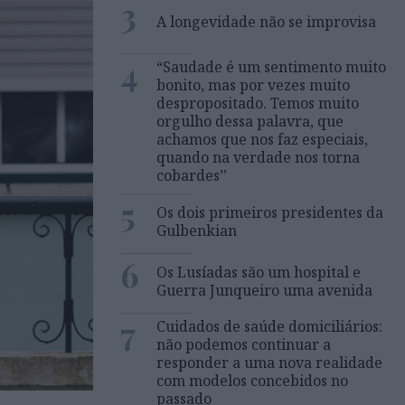
3
A longevidade não se improvisa
4
“Saudade é um sentimento muito
bonito, mas por vezes muito
despropositado. Temos muito
orgulho dessa palavra, que
achamos que nos faz especiais,
quando na verdade nos torna
cobardes’’
5
Os dois primeiros presidentes da
Gulbenkian
6
Os Lusíadas são um hospital e
Guerra Junqueiro uma avenida
7
Cuidados de saúde domiciliários:
não podemos continuar a
responder a uma nova realidade
com modelos concebidos no
passado