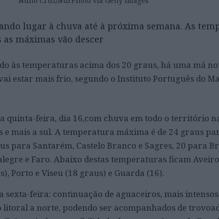
Nuno Cruz/NurPhoto via Getty Images
 dando lugar à chuva até à próxima semana. As tem
s as máximas vão descer
ado às temperaturas acima dos 20 graus, há uma má not
vai estar mais frio, segundo o Instituto Português do Ma
 quinta-feira, dia 16,com chuva em todo o território n
s e mais a sul. A temperatura máxima é de 24 graus par
us para Santarém, Castelo Branco e Sagres, 20 para B
talegre e Faro. Abaixo destas temperaturas ficam Aveir
s), Porto e Viseu (18 graus) e Guarda (16).
 sexta-feira: continuação de aguaceiros, mais intensos
o litoral a norte, podendo ser acompanhados de trovoad