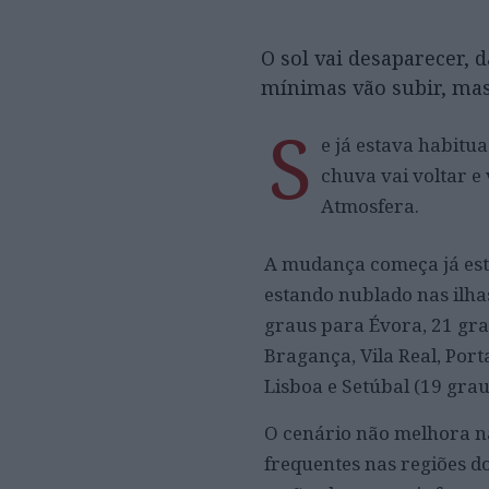
O sol vai desaparecer,
mínimas vão subir, ma
S
e já estava habitu
chuva vai voltar e 
Atmosfera.
A mudança começa já esta
estando nublado nas ilha
graus para Évora, 21 gra
Bragança, Vila Real, Por
Lisboa e Setúbal (19 grau
O cenário não melhora na
frequentes nas regiões d