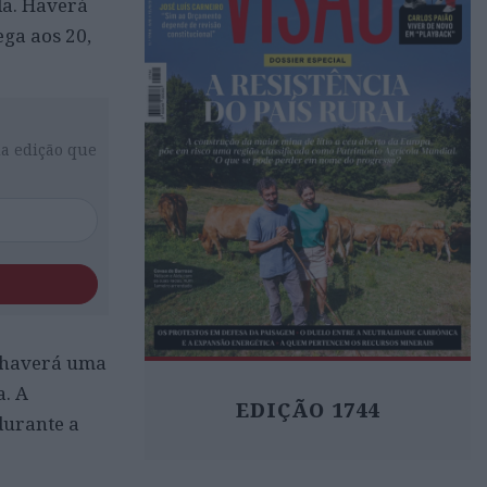
la. Haverá
ga aos 20,
da edição que
o haverá uma
a. A
EDIÇÃO 1744
durante a