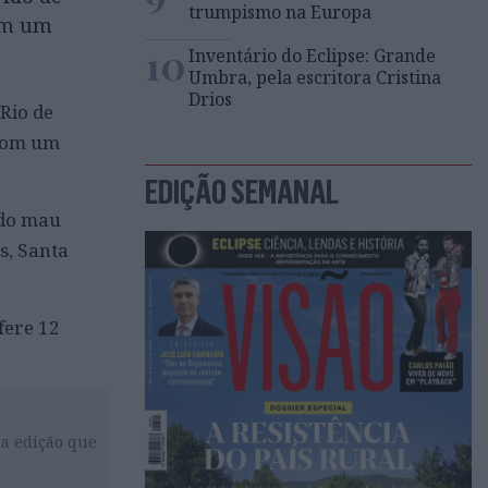
trumpismo na Europa
com um
10
Inventário do Eclipse: Grande
Umbra, pela escritora Cristina
Drios
Rio de
 com um
EDIÇÃO SEMANAL
 do mau
s, Santa
fere 12
da edição que