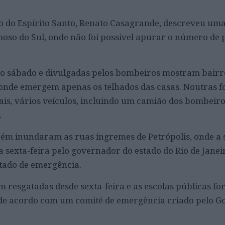
o do Espírito Santo, Renato Casagrande, descreveu uma
moso do Sul, onde não foi possível apurar o número de 
o sábado e divulgadas pelos bombeiros mostram bairro
onde emergem apenas os telhados das casas. Noutras fo
ais, vários veículos, incluindo um camião dos bombeiro
.
ém inundaram as ruas íngremes de Petrópolis, onde a s
a sexta-feira pelo governador do estado do Rio de Janei
stado de emergência.
m resgatadas desde sexta-feira e as escolas públicas f
 de acordo com um comité de emergência criado pelo G