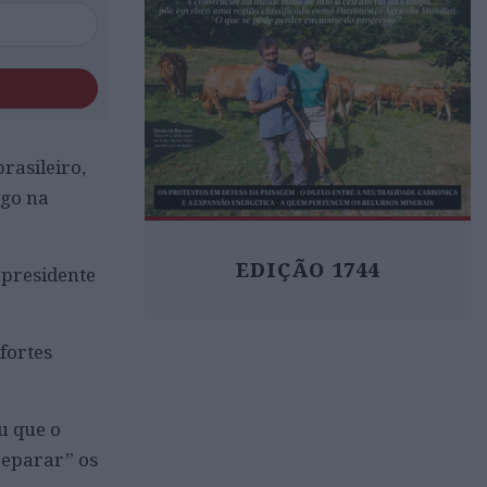
rasileiro,
ngo na
EDIÇÃO 1744
 presidente
fortes
u que o
reparar” os