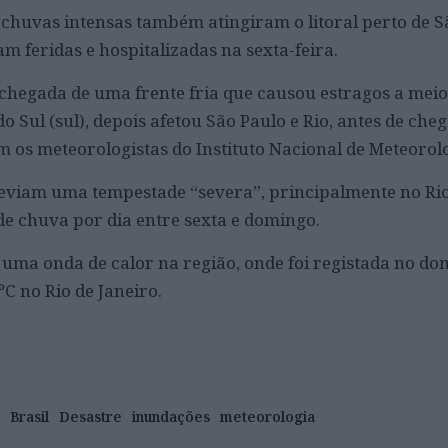
 chuvas intensas também atingiram o litoral perto de S
m feridas e hospitalizadas na sexta-feira.
chegada de uma frente fria que causou estragos a mei
o Sul (sul), depois afetou São Paulo e Rio, antes de che
m os meteorologistas do Instituto Nacional de Meteorolo
reviam uma tempestade “severa”, principalmente no Ri
e chuva por dia entre sexta e domingo.
uma onda de calor na região, onde foi registada no d
C no Rio de Janeiro.
Brasil
Desastre
inundações
meteorologia