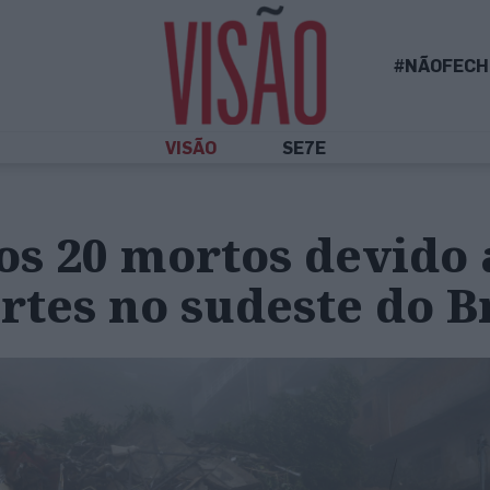
#NÃOFECH
VISÃO
SE7E
os 20 mortos devido 
rtes no sudeste do B