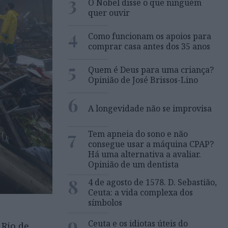
3
O Nobel disse o que ninguém
quer ouvir
4
Como funcionam os apoios para
comprar casa antes dos 35 anos
5
Quem é Deus para uma criança?
Opinião de José Brissos-Lino
6
A longevidade não se improvisa
7
Tem apneia do sono e não
consegue usar a máquina CPAP?
Há uma alternativa a avaliar.
Opinião de um dentista
8
4 de agosto de 1578. D. Sebastião,
Ceuta: a vida complexa dos
símbolos
9
Ceuta e os idiotas úteis do
 Rio de