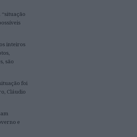
 “situação
possíveis
s inteiros
tos,
s, são
ituação foi
ro, Cláudio
oram
overno e