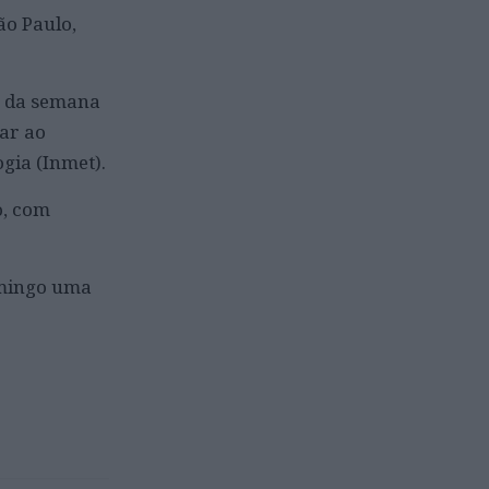
ão Paulo,
o da semana
gar ao
gia (Inmet).
o, com
omingo uma