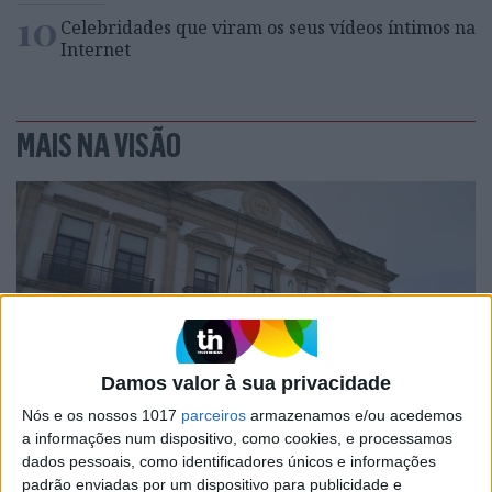
10
Celebridades que viram os seus vídeos íntimos na
Internet
MAIS NA VISÃO
Damos valor à sua privacidade
Nós e os nossos 1017
parceiros
armazenamos e/ou acedemos
OPINIÃO
a informações num dispositivo, como cookies, e processamos
Carta aberta: Hospitais para as
dados pessoais, como identificadores únicos e informações
Misericórdias: pragmatismo ou
padrão enviadas por um dispositivo para publicidade e