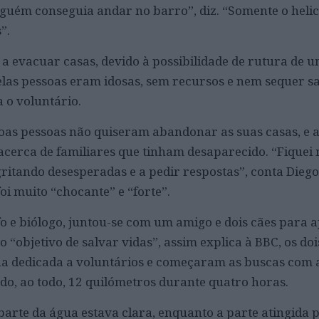
inguém conseguia andar no barro”, diz. “Somente o heli
”.
 evacuar casas, devido à possibilidade de rutura de 
las pessoas eram idosas, sem recursos e nem sequer s
a o voluntário.
soas pessoas não quiseram abandonar as suas casas, e
cerca de familiares que tinham desaparecido. “Fiquei
ritando desesperadas e a pedir respostas”, conta Diego
foi muito “chocante” e “forte”.
 e biólogo, juntou-se com um amigo e dois cães para a
o “objetivo de salvar vidas”, assim explica à BBC, os doi
a dedicada a voluntários e começaram as buscas com a
o, ao todo, 12 quilómetros durante quatro horas.
arte da água estava clara, enquanto a parte atingida p