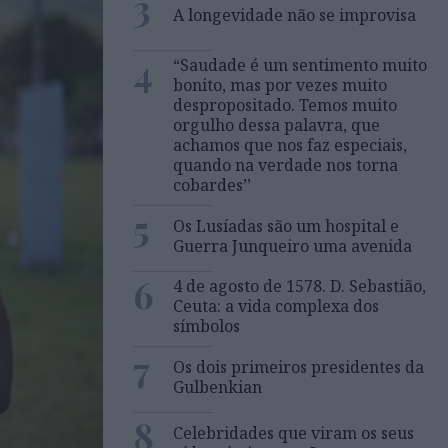
3
A longevidade não se improvisa
4
“Saudade é um sentimento muito
bonito, mas por vezes muito
despropositado. Temos muito
orgulho dessa palavra, que
achamos que nos faz especiais,
quando na verdade nos torna
cobardes’’
5
Os Lusíadas são um hospital e
Guerra Junqueiro uma avenida
6
4 de agosto de 1578. D. Sebastião,
Ceuta: a vida complexa dos
símbolos
7
Os dois primeiros presidentes da
Gulbenkian
8
Celebridades que viram os seus