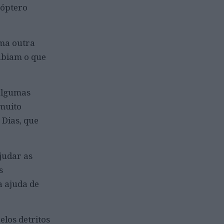
cóptero
uma outra
abiam o que
 algumas
 muito
 Dias, que
judar as
s
 ajuda de
elos detritos