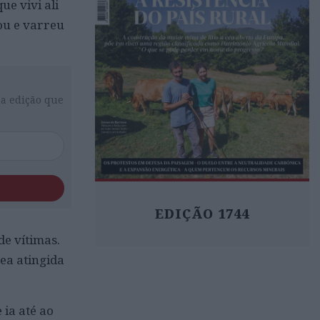
e vivi ali
sou e varreu
da edição que
EDIÇÃO 1744
e vítimas.
ea atingida
ia até ao