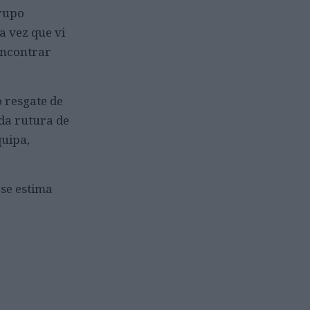
grupo
a vez que vi
encontrar
 resgate de
 da rutura de
uipa,
 se estima