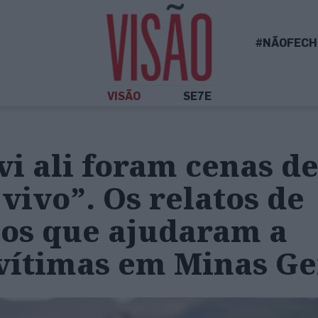
#NÃOFECH
VISÃO
SE7E
vi ali foram cenas d
 vivo”. Os relatos de
ios que ajudaram a
vítimas em Minas Ge