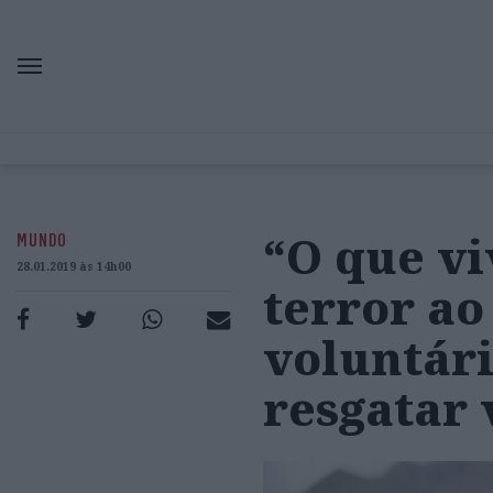
“O que vi
MUNDO
28.01.2019 às 14h00
terror ao
voluntár
resgatar 