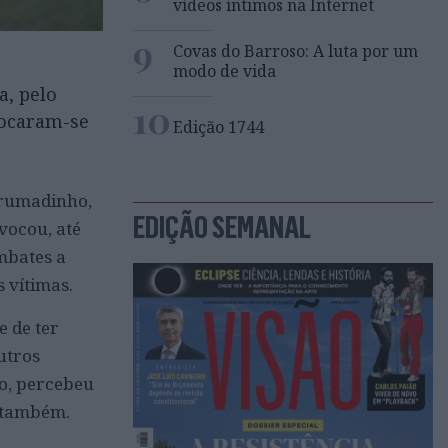
vídeos íntimos na Internet
9
Covas do Barroso: A luta por um
modo de vida
a, pelo
10
locaram-se
Edição 1744
 Brumadinho,
EDIÇÃO SEMANAL
vocou, até
ombates a
s vítimas.
e de ter
utros
po, percebeu
a também.