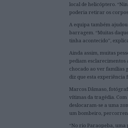
local de helicóptero. “N
poderia retirar os corpos
A equipa também ajudou a
barragem. “Muitas daque
tinha acontecido”, explic
Ainda assim, muitas pes
pediam esclarecimentos a
chocado ao ver famílias g
diz que esta experiência 
Marcos Dâmaso, fotógrafo
vítimas da tragédia. Com 
deslocaram-se a uma zon
um bombeiro, percorrend
“No rio Paraopeba, uma p