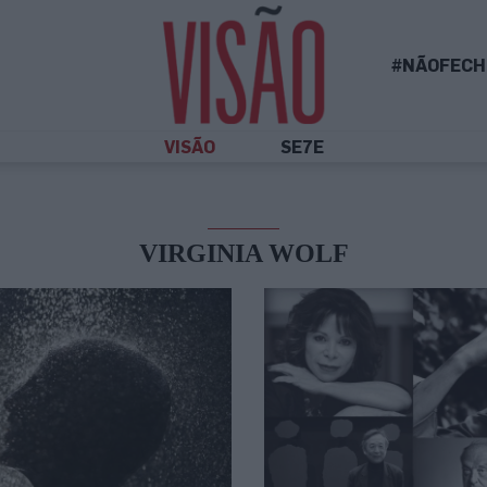
#NÃOFECH
VISÃO
SE7E
VIRGINIA WOLF