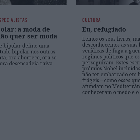
SPECIALISTAS
CULTURA
olar: a moda de
Eu, refugiado
ão quer ser moda
Lemos os seus livros, m
desconhecemos as suas h
e bipolar define uma
verídicas de fuga a guer
itude bipolar nos outros.
regimes políticos que os
ta, ora aborrece, ora se
perseguiram. Estes escri
 ora desencadeia raiva
prémios Nobel incluído
não ter embarcado em 
frágeis – como esses que
afundam no Mediterrân
conheceram o medo e o 