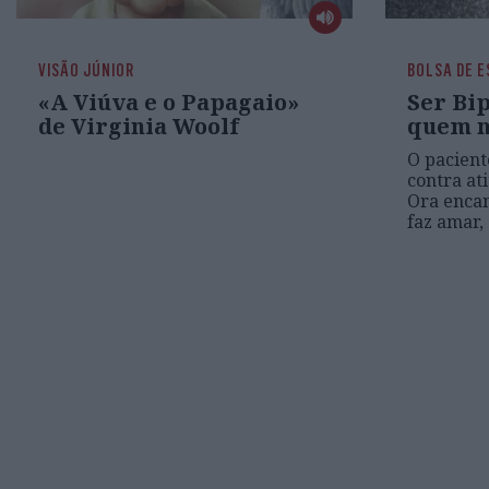
VISÃO JÚNIOR
BOLSA DE E
«A Viúva e o Papagaio»
Ser Bip
de Virginia Woolf
quem n
O pacient
contra at
Ora encan
faz amar,