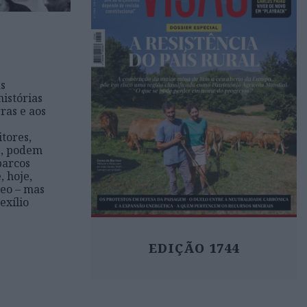
as
istórias
ras e aos
tores,
s, podem
barcos
, hoje,
eo – mas
exílio
EDIÇÃO 1744