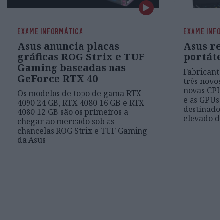
EXAME INFORMÁTICA
EXAME INF
Asus anuncia placas
Asus r
gráficas ROG Strix e TUF
portát
Gaming baseadas nas
Fabricant
GeForce RTX 40
três novo
novas CPU
Os modelos de topo de gama RTX
e as GPUs
4090 24 GB, RTX 4080 16 GB e RTX
destinad
4080 12 GB são os primeiros a
elevado 
chegar ao mercado sob as
chancelas ROG Strix e TUF Gaming
da Asus