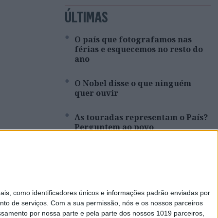
ÚLTIMAS
O país que fotografamos nas
férias e esquecemos no resto do
ano
O Nobel disse o que ninguém
quer ouvir
As touradas representam o País?
Perguntem ao povo
Cartoon: Um Simbalino à Sexta,
por José António Fundo
Entre a neutralidade carbónica e
s, como identificadores únicos e informações padrão enviadas por
a expansão energética
nto de serviços.
Com a sua permissão, nós e os nossos parceiros
essamento por nossa parte e pela parte dos nossos 1019 parceiros,