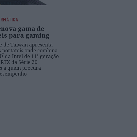
ORMÁTICA
enova gama de
eis para gaming
e de Taiwan apresenta
s portáteis onde combina
s da Intel de 11ª geração
 RTX da Série 30
os a quem procura
desempenho