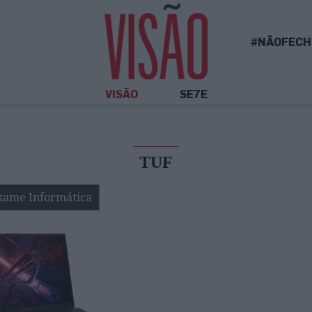
#NÃOFECH
VISÃO
SE7E
TUF
xame Informática