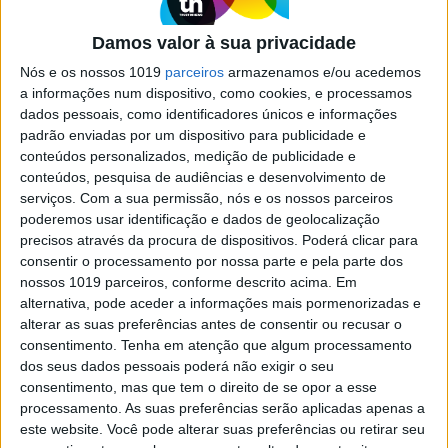
No restaurante Casa Lisboa, no
Terreiro do Paço, faz-se uma fiel
Damos valor à sua privacidade
homenagem à cozinha portuguesa
Nós e os nossos 1019
parceiros
armazenamos e/ou acedemos
Referências do receituário e do produto nacional
a informações num dispositivo, como cookies, e processamos
no novo restaurante do chefe Luís Gaspar. Uma
dados pessoais, como identificadores únicos e informações
ementa consistente numa casa pensada para
padrão enviadas por um dispositivo para publicidade e
portugueses, na praça mais turística da capital
conteúdos personalizados, medição de publicidade e
conteúdos, pesquisa de audiências e desenvolvimento de
serviços.
Com a sua permissão, nós e os nossos parceiros
poderemos usar identificação e dados de geolocalização
precisos através da procura de dispositivos. Poderá clicar para
consentir o processamento por nossa parte e pela parte dos
nossos 1019 parceiros, conforme descrito acima. Em
alternativa, pode aceder a informações mais pormenorizadas e
alterar as suas preferências antes de consentir ou recusar o
consentimento.
Tenha em atenção que algum processamento
dos seus dados pessoais poderá não exigir o seu
consentimento, mas que tem o direito de se opor a esse
processamento. As suas preferências serão aplicadas apenas a
este website. Você pode alterar suas preferências ou retirar seu
SOCIEDADE