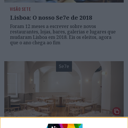
VISÃO SETE
Lisboa: O nosso Se7e de 2018
Foram 12 meses a escrever sobre novos
restaurantes, lojas, bares, galerias e lugares que
mudaram Lisboa em 2018. Eis os eleitos, agora
que o ano chega ao fim
Se7e
VISÃO SETE