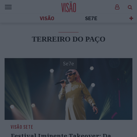
VISÃO
SE7E
TERREIRO DO PAÇO
Se7e
VISÃO SETE
Festival Iminente Takeover: Da