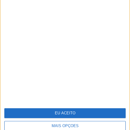
TERMOS E CONDIÇÕES DE UTILIZAÇÃO
POLÍTICA DE PRIVACIDADDE
POLÍTICA DE COOKIES
EU ACEITO
Copyright © Trust in News. Todos os direitos reservados.
MAIS OPÇÕES