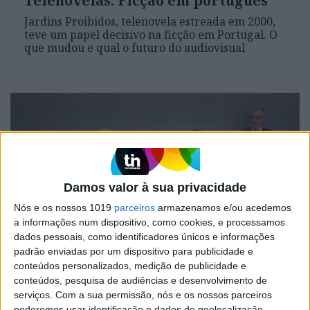
Telenovelas: Ficção em português
Jardins Proibidos, telenovela estreada em 2000,
teve um papel decisivo na ficção em Portugal. O
que mudou e qual o futuro do audiovisual
Damos valor à sua privacidade
Nós e os nossos 1019
parceiros
armazenamos e/ou acedemos
a informações num dispositivo, como cookies, e processamos
dados pessoais, como identificadores únicos e informações
ATUALIDADE
padrão enviadas por um dispositivo para publicidade e
Negócio assinado: Luís Delgado é o
conteúdos personalizados, medição de publicidade e
novo proprietário da VISÃO
conteúdos, pesquisa de audiências e desenvolvimento de
serviços.
Com a sua permissão, nós e os nossos parceiros
Com 12 títulos, adquiridos à Impresa Publishing,
poderemos usar identificação e dados de geolocalização