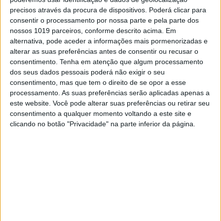
que representam um universo superior a 1,7
precisos através da procura de dispositivos. Poderá clicar para
milhões de leitores, o recém-criado grupo Trust
consentir o processamento por nossa parte e pela parte dos
in News torna-se um dos maiores da
nossos 1019 parceiros, conforme descrito acima. Em
comunicação social portuguesa
alternativa, pode aceder a informações mais pormenorizadas e
alterar as suas preferências antes de consentir ou recusar o
consentimento.
Tenha em atenção que algum processamento
dos seus dados pessoais poderá não exigir o seu
consentimento, mas que tem o direito de se opor a esse
processamento. As suas preferências serão aplicadas apenas a
este website. Você pode alterar suas preferências ou retirar seu
consentimento a qualquer momento voltando a este site e
clicando no botão "Privacidade" na parte inferior da página.
POLÍTICA
VISÃO junta-se a Um Abraço a
Portugal
A VISÃO junta-se à iniciativa “Um Abraço a