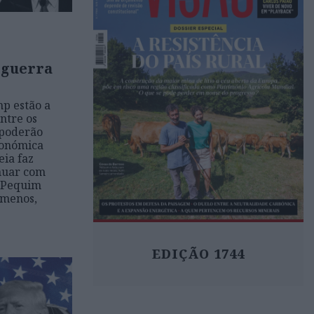
 guerra
mp estão a
ntre os
 poderão
conómica
ia faz
nuar com
a Pequim
 menos,
EDIÇÃO 1744