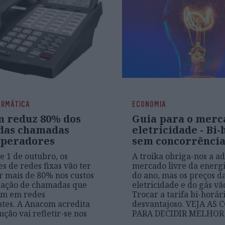
ORMÁTICA
ECONOMIA
 reduz 80% dos
Guia para o merc
 das chamadas
eletricidade - Bi
operadores
sem concorrênci
e 1 de outubro, os
A troika obriga-nos a ad
s de redes fixas vão ter
mercado livre da energi
r mais de 80% nos custos
do ano, mas os preços d
nação de chamadas que
eletricidade e do gás vão
em em redes
Trocar a tarifa bi-horár
tes. A Anacom acredita
desvantajoso. VEJA AS
ução vai refletir-se nos
PARA DECIDIR MELHOR
.