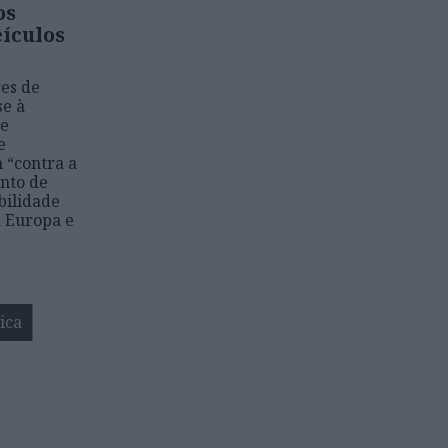
os
eículos
res de
se à
ue
e
 “contra a
nto de
bilidade
a Europa e
ica