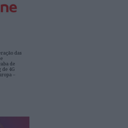
eração das
de
caba de
g de 4G
uropa –