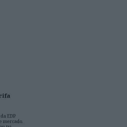
rifa
 da EDP
de mercado.
ou tri-