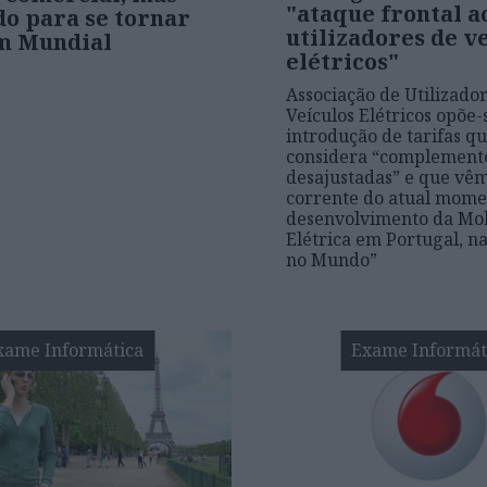
"ataque frontal a
do para se tornar
utilizadores de v
m Mundial
elétricos"
Associação de Utilizado
Veículos Elétricos opõe-
introdução de tarifas q
considera “complement
desajustadas” e que vêm
corrente do atual mome
desenvolvimento da Mo
Elétrica em Portugal, n
no Mundo”
xame Informática
Exame Informát