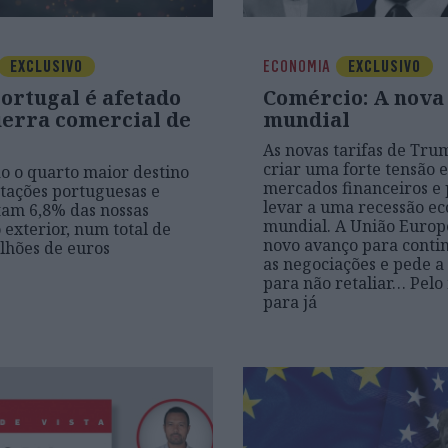
EXCLUSIVO
ECONOMIA
EXCLUSIVO
ortugal é afetado
Comércio: A nova
uerra comercial de
mundial
As novas tarifas de Tru
criar uma forte tensão e
o o quarto maior destino
mercados financeiros e
tações portuguesas e
levar a uma recessão e
am 6,8% das nossas
mundial. A União Europe
 exterior, num total de
novo avanço para conti
ilhões de euros
as negociações e pede 
para não retaliar… Pelo
para já