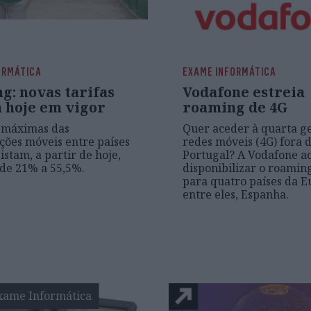
ORMÁTICA
EXAME INFORMÁTICA
g: novas tarifas
Vodafone estreia
 hoje em vigor
roaming de 4G
s máximas das
Quer aceder à quarta g
ões móveis entre países
redes móveis (4G) fora 
istam, a partir de hoje,
Portugal? A Vodafone a
de 21% a 55,5%.
disponibilizar o roamin
para quatro países da E
entre eles, Espanha.
xame Informática