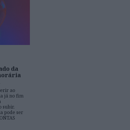
ado da
-horária
a
erir ao
a já no fim
a
 subir.
ia pode ser
 CONTAS