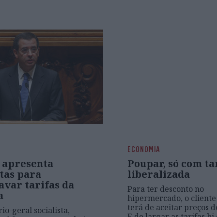
ECONOMIA
 apresenta
Poupar, só com ta
tas para
liberalizada
avar tarifas da
Para ter desconto no
a
hipermercado, o cliente
terá de aceitar preços 
io-geral socialista,
E de largar as tarifas bi 