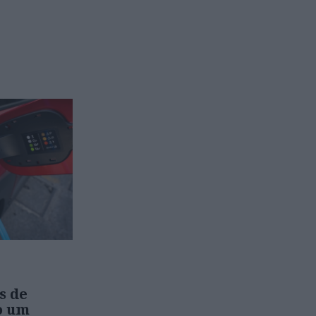
s de
o um