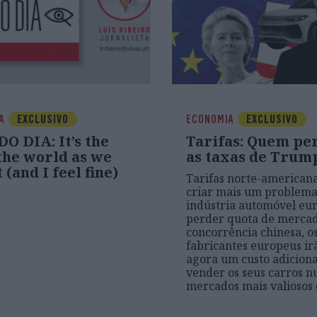
IA
EXCLUSIVO
ECONOMIA
EXCLUSIVO
O DIA: It’s the
Tarifas: Quem pe
the world as we
as taxas de Trum
 (and I feel fine)
Tarifas norte-american
criar mais um problema
indústria automóvel eur
perder quota de mercad
concorrência chinesa, o
fabricantes europeus ir
agora um custo adiciona
vender os seus carros 
mercados mais valiosos