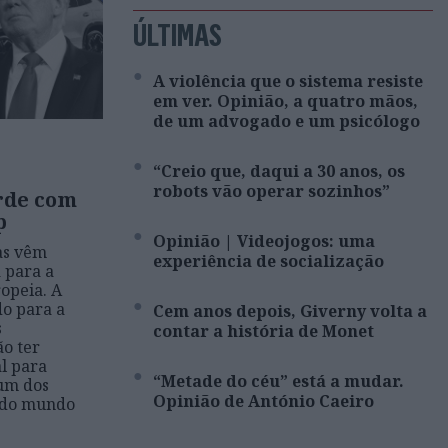
ÚLTIMAS
A violência que o sistema resiste
em ver. Opinião, a quatro mãos,
de um advogado e um psicólogo
“Creio que, daqui a 30 anos, os
robots vão operar sozinhos”
rde com
p
Opinião | Videojogos: uma
as vêm
experiência de socialização
 para a
opeia. A
o para a
Cem anos depois, Giverny volta a
s
contar a história de Monet
ão ter
l para
“Metade do céu” está a mudar.
num dos
Opinião de António Caeiro
 do mundo