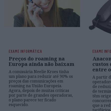
EXAME INFORMÁTICA
EXAME INF
Preços do roaming na
Anacom
Europa ainda não baixam
custos
entre 
A comissária Neelie Kroes tinha
um plano para reduzir até 90% os
A partir d
preços das comunicações em
operadore
roaming na União Europeia.
de reduzi
Agora, depois de muitas críticas
de termi
por parte de grandes operadoras,
têm orig
o plano parece ter ficado
concorren
esquecido.
que a red
tarifários