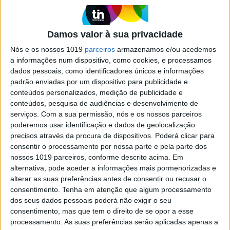
Este dobrável consegue ser tão fino quanto um
smartphone tradicional e possui ecrãs com muito
brilho. Mas também peca em alguns aspetos
Damos valor à sua privacidade
Nós e os nossos 1019
parceiros
armazenamos e/ou acedemos
a informações num dispositivo, como cookies, e processamos
Exame Informática
dados pessoais, como identificadores únicos e informações
padrão enviadas por um dispositivo para publicidade e
conteúdos personalizados, medição de publicidade e
conteúdos, pesquisa de audiências e desenvolvimento de
serviços.
Com a sua permissão, nós e os nossos parceiros
poderemos usar identificação e dados de geolocalização
precisos através da procura de dispositivos. Poderá clicar para
consentir o processamento por nossa parte e pela parte dos
nossos 1019 parceiros, conforme descrito acima. Em
alternativa, pode aceder a informações mais pormenorizadas e
EXAME INFORMÁTICA
EXCLUSIVO
alterar as suas preferências antes de consentir ou recusar o
consentimento.
Tenha em atenção que algum processamento
Huawei Mate XS 2 em análise: Neste
dos seus dados pessoais poderá não exigir o seu
smartphone o charme é a dobrar
consentimento, mas que tem o direito de se opor a esse
Colocámos à prova o mais recente smartphone
processamento. As suas preferências serão aplicadas apenas a