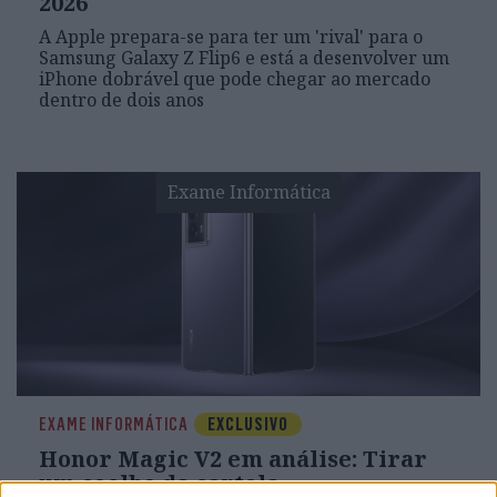
2026
A Apple prepara-se para ter um 'rival' para o
Samsung Galaxy Z Flip6 e está a desenvolver um
iPhone dobrável que pode chegar ao mercado
dentro de dois anos
Exame Informática
EXAME INFORMÁTICA
EXCLUSIVO
Honor Magic V2 em análise: Tirar
um coelho da cartola