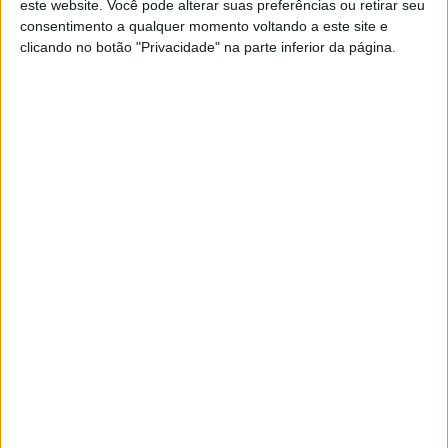
de ecrã dobrável da Huawei. Conclusão? A
este website. Você pode alterar suas preferências ou retirar seu
empresa resolveu aquilo que era difícil e
consentimento a qualquer momento voltando a este site e
complicou onde parecia ser mais fácil...
clicando no botão "Privacidade" na parte inferior da página.
Exame Informática
EXAME INFORMÁTICA
EXCLUSIVO
Samsung Galaxy Z Flip4 e Fold4 em
análise: Qual o melhor dobrável
para si?
Analisamos os pontos fortes e fracos dos novos