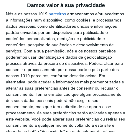
A Segway já tinha falado sobre o Loomo há
Damos valor à sua privacidade
algum tempo, mas agora começam a surgir as
Nós e os nossos 1019
parceiros
armazenamos e/ou acedemos
primeiras experiências de utilizadores com este
a informações num dispositivo, como cookies, e processamos
mini transporte pessoal, que segue as pessoas e
dados pessoais, como identificadores únicos e informações
consegue captar fotos e vídeos.
padrão enviadas por um dispositivo para publicidade e
conteúdos personalizados, medição de publicidade e
conteúdos, pesquisa de audiências e desenvolvimento de
Exame Informática
serviços.
Com a sua permissão, nós e os nossos parceiros
poderemos usar identificação e dados de geolocalização
precisos através da procura de dispositivos. Poderá clicar para
consentir o processamento por nossa parte e pela parte dos
nossos 1019 parceiros, conforme descrito acima. Em
alternativa, pode aceder a informações mais pormenorizadas e
alterar as suas preferências antes de consentir ou recusar o
consentimento.
Tenha em atenção que algum processamento
dos seus dados pessoais poderá não exigir o seu
consentimento, mas que tem o direito de se opor a esse
EXAME INFORMÁTICA
processamento. As suas preferências serão aplicadas apenas a
este website. Você pode alterar suas preferências ou retirar seu
Inventor da Segway e Toyota
consentimento a qualquer momento voltando a este site e
querem melhorar cadeiras de rodas
clicando no botão "Privacidade" na parte inferior da página.