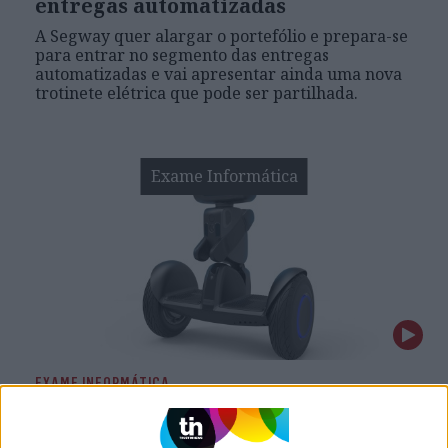
entregas automatizadas
A Segway quer alargar o portefólio e prepara-se
para entrar no segmento das entregas
automatizadas e vai apresentar ainda uma nova
trotinete elétrica que pode ser partilhada.
Exame Informática
EXAME INFORMÁTICA
Loomo, o mini transporte pessoal
da Segway