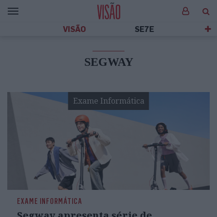
VISÃO
SE7E
SEGWAY
Exame Informática
EXAME INFORMÁTICA
Segway apresenta série de