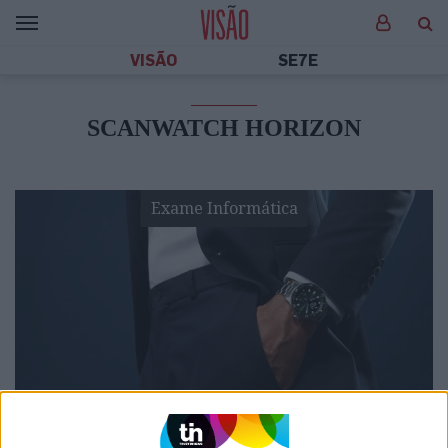
VISÃO
SE7E
SCANWATCH HORIZON
Exame Informática
EXAME INFORMÁTICA
EXCLUSIVO