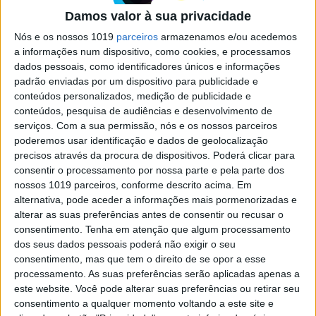
Withings ScanWatch Horizon em
análise: Mestre do disfarce
Damos valor à sua privacidade
Colocamos à prova um relógio híbrido, que
Nós e os nossos 1019
parceiros
armazenamos e/ou acedemos
conjuga um look clássico com funcionalidades
a informações num dispositivo, como cookies, e processamos
inteligentes. É até capaz de fazer um ECG
dados pessoais, como identificadores únicos e informações
padrão enviadas por um dispositivo para publicidade e
conteúdos personalizados, medição de publicidade e
conteúdos, pesquisa de audiências e desenvolvimento de
serviços.
Com a sua permissão, nós e os nossos parceiros
poderemos usar identificação e dados de geolocalização
SITES DO GRUPO TRUST IN NEWS
precisos através da procura de dispositivos. Poderá clicar para
consentir o processamento por nossa parte e pela parte dos
nossos 1019 parceiros, conforme descrito acima. Em
alternativa, pode aceder a informações mais pormenorizadas e
Visão
Visão Se7e
alterar as suas preferências antes de consentir ou recusar o
consentimento.
Tenha em atenção que algum processamento
dos seus dados pessoais poderá não exigir o seu
consentimento, mas que tem o direito de se opor a esse
processamento. As suas preferências serão aplicadas apenas a
este website. Você pode alterar suas preferências ou retirar seu
consentimento a qualquer momento voltando a este site e